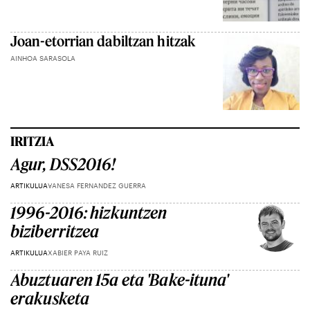
Joan-etorrian dabiltzan hitzak
AINHOA SARASOLA
IRITZIA
Agur, DSS2016!
ARTIKULUA
VANESA FERNANDEZ GUERRA
1996-2016: hizkuntzen
biziberritzea
ARTIKULUA
XABIER PAYA RUIZ
Abuztuaren 15a eta 'Bake-ituna'
erakusketa