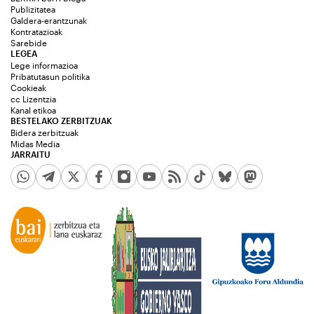
Publizitatea
Galdera-erantzunak
Kontratazioak
Sarebide
LEGEA
Lege informazioa
Pribatutasun politika
Cookieak
cc Lizentzia
Kanal etikoa
BESTELAKO ZERBITZUAK
Bidera zerbitzuak
Midas Media
JARRAITU