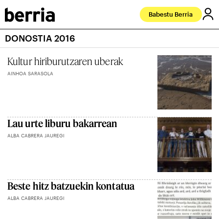
Babestu Berria
DONOSTIA 2016
Kultur hiriburutzaren uberak
AINHOA SARASOLA
Lau urte liburu bakarrean
ALBA CABRERA JAUREGI
Beste hitz batzuekin kontatua
ALBA CABRERA JAUREGI