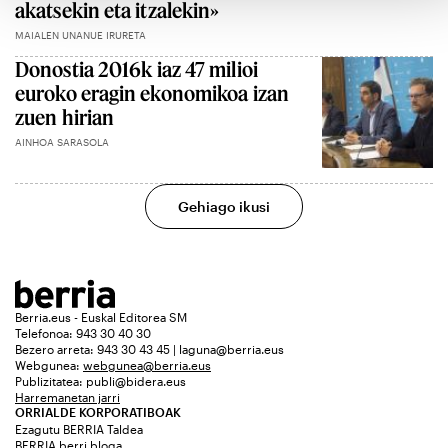
akatsekin eta itzalekin»
MAIALEN UNANUE IRURETA
Donostia 2016k iaz 47 milioi
euroko eragin ekonomikoa izan
zuen hirian
AINHOA SARASOLA
Gehiago ikusi
Berria.eus - Euskal Editorea SM
Telefonoa: 943 30 40 30
Bezero arreta: 943 30 43 45 | laguna@berria.eus
Webgunea:
webgunea@berria.eus
Publizitatea:
publi@bidera.eus
Harremanetan jarri
ORRIALDE KORPORATIBOAK
Ezagutu BERRIA Taldea
BERRIA berri bloga