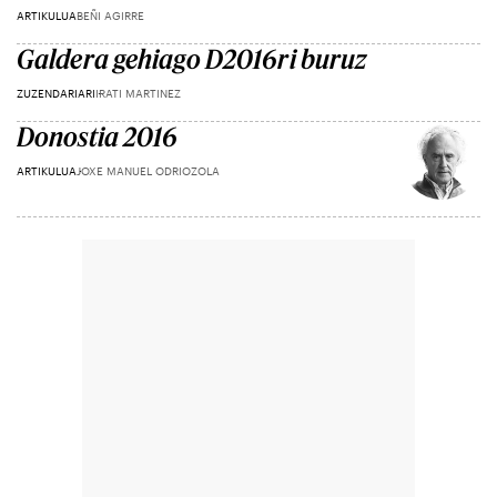
ARTIKULUA
BEÑI AGIRRE
Galdera gehiago D2016ri buruz
ZUZENDARIARI
IRATI MARTINEZ
Donostia 2016
ARTIKULUA
JOXE MANUEL ODRIOZOLA