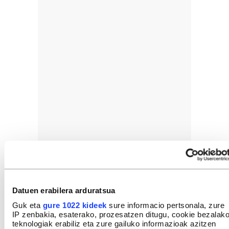
Datuen erabilera arduratsua
Guk eta
gure 1022 kideek
sure informacio pertsonala, zure
IP zenbakia, esaterako, prozesatzen ditugu, cookie bezalak
teknologiak erabiliz eta zure gailuko informazioak azitzen