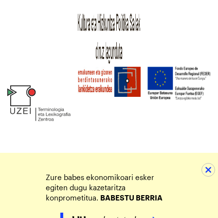
Zure babes ekonomikoari esker
egiten dugu kazetaritza
konprometitua.
BABESTU BERRIA