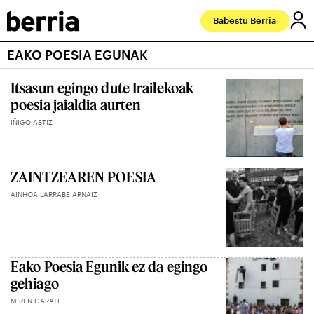
Babestu Berria
EAKO POESIA EGUNAK
Itsasun egingo dute Irailekoak
poesia jaialdia aurten
IÑIGO ASTIZ
ZAINTZEAREN POESIA
AINHOA LARRABE ARNAIZ
Eako Poesia Egunik ez da egingo
gehiago
MIREN GARATE