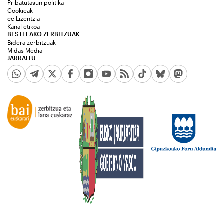
Pribatutasun politika
Cookieak
cc Lizentzia
Kanal etikoa
BESTELAKO ZERBITZUAK
Bidera zerbitzuak
Midas Media
JARRAITU