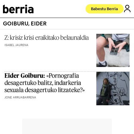
Babestu Berria
GOIBURU, EIDER
Z: krisiz krisi eraikitako belaunaldia
ISABEL JAURENA
Eider Goiburu:
«Pornografia
desagertuko balitz, indarkeria
sexuala desagertuko litzateke?»
JONE ARRUABARRENA