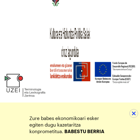
Zure babes ekonomikoari esker
egiten dugu kazetaritza
konprometitua.
BABESTU BERRIA