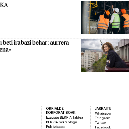
AKA
 beti irabazi behar: aurrera
uena»
ORRIALDE
JARRAITU
KORPORATIBOAK
Whatsapp
Ezagutu BERRIA Taldea
Telegram
BERRIA berri bloga
Twitter
Publizitatea
Facebook