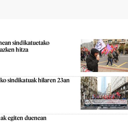
unean sindikatuetako
 azken hitza
ko sindikatuak hilaren 23an
uak egiten duenean