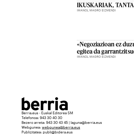
IKUSKARIAK, TANT
IMANOL MAGRO EIZMENDI
«Negoziazioan ez duzu
egitea da garrantzits
IMANOL MAGRO EIZMENDI
Berria.eus - Euskal Editorea SM
Telefonoa: 943 30 40 30
Bezero arreta: 943 30 43 45 | laguna@berria.eus
Webgunea:
webgunea@berria.eus
Publizitatea:
publi@bidera.eus