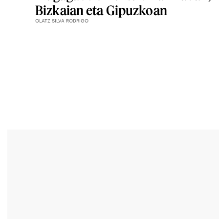
Bizkaian eta Gipuzkoan
OLATZ SILVA RODRIGO