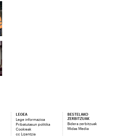
LEGEA
BESTELAKO
ZERBITZUAK
Lege informazioa
Bidera zerbitzuak
Pribatutasun politika
Midas Media
Cookieak
cc Lizentzia