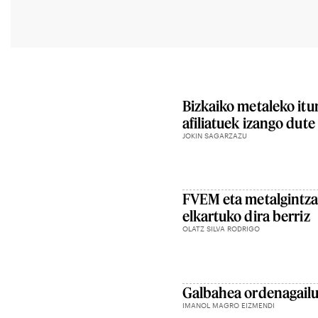
Bizkaiko metaleko it
afiliatuek izango dute
JOKIN SAGARZAZU
FVEM eta metalgintza
elkartuko dira berriz
OLATZ SILVA RODRIGO
Galbahea ordenagail
IMANOL MAGRO EIZMENDI