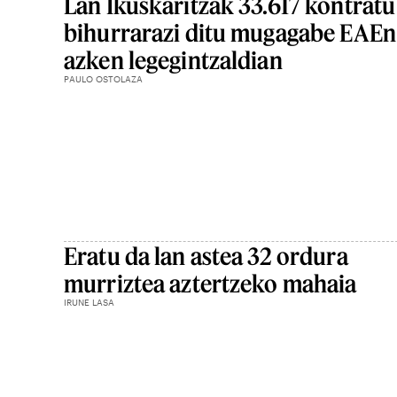
Lan Ikuskaritzak 33.617 kontratu
bihurrarazi ditu mugagabe EAEn
azken legegintzaldian
PAULO OSTOLAZA
Eratu da lan astea 32 ordura
murriztea aztertzeko mahaia
IRUNE LASA