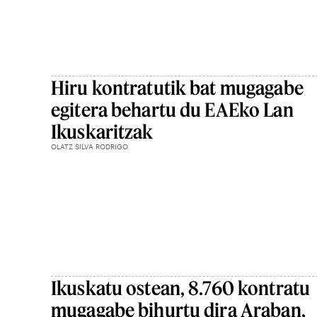
Hiru kontratutik bat mugagabe
egitera behartu du EAEko Lan
Ikuskaritzak
OLATZ SILVA RODRIGO
Ikuskatu ostean, 8.760 kontratu
mugagabe bihurtu dira Araban,