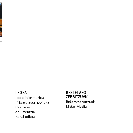
LEGEA
BESTELAKO
ZERBITZUAK
Lege informazioa
Bidera zerbitzuak
Pribatutasun politika
Midas Media
Cookieak
cc Lizentzia
Kanal etikoa