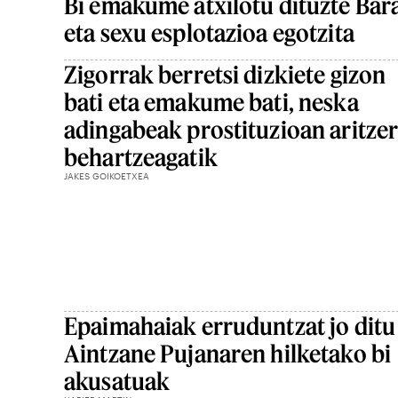
Bi emakume atxilotu dituzte Ba
eta sexu esplotazioa egotzita
Zigorrak berretsi dizkiete gizon
bati eta emakume bati, neska
adingabeak prostituzioan aritze
behartzeagatik
JAKES GOIKOETXEA
Epaimahaiak erruduntzat jo ditu
Aintzane Pujanaren hilketako bi
akusatuak