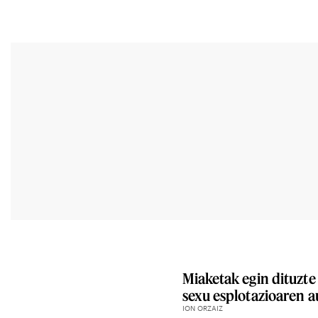
Miaketak egin dituzte
sexu esplotazioaren 
ION ORZAIZ