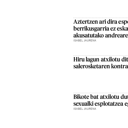
Aztertzen ari dira esp
berrikusgarria ez esk
akusatutako andrear
ISABEL JAURENA
Hiru lagun atxilotu di
salerosketaren kontr
Bikote bat atxilotu 
sexualki esplotatzea e
ISABEL JAURENA