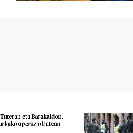
 Tuteran eta Barakaldon,
aurkako operazio batean