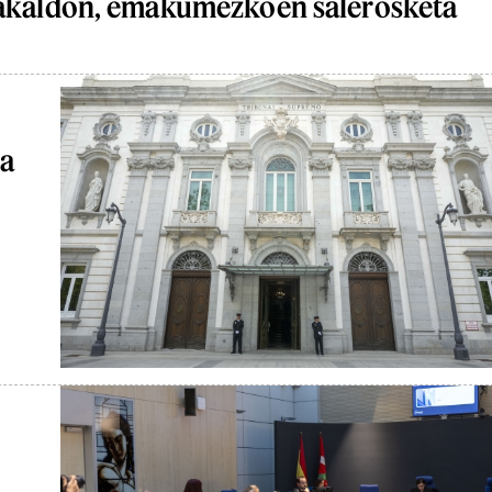
rakaldon, emakumezkoen salerosketa
ra