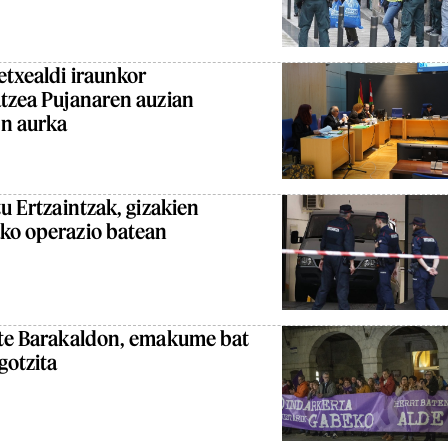
etxealdi iraunkor
atzea Pujanaren auzian
en aurka
tu Ertzaintzak, gizakien
ako operazio batean
dute Barakaldon, emakume bat
gotzita