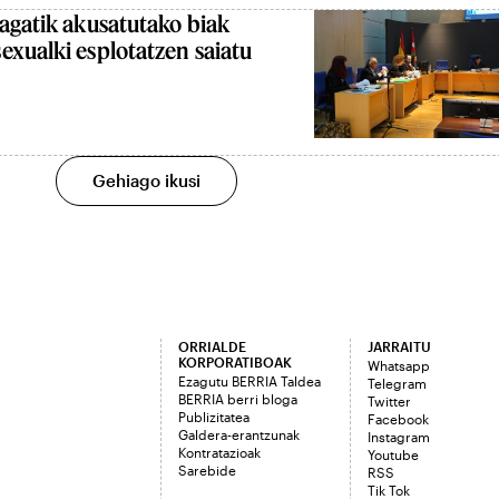
agatik akusatutako biak
xualki esplotatzen saiatu
Gehiago ikusi
ORRIALDE
JARRAITU
KORPORATIBOAK
Whatsapp
Ezagutu BERRIA Taldea
Telegram
BERRIA berri bloga
Twitter
Publizitatea
Facebook
Galdera-erantzunak
Instagram
Kontratazioak
Youtube
Sarebide
RSS
Tik Tok