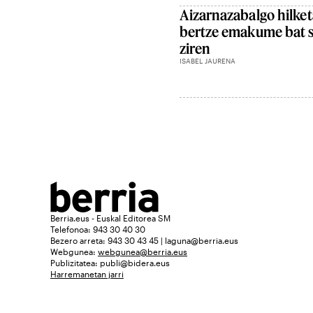
Aizarnazabalgo hilket
bertze emakume bat se
ziren
ISABEL JAURENA
Berria.eus - Euskal Editorea SM
Telefonoa: 943 30 40 30
Bezero arreta: 943 30 43 45 | laguna@berria.eus
Webgunea:
webgunea@berria.eus
Publizitatea:
publi@bidera.eus
Harremanetan jarri