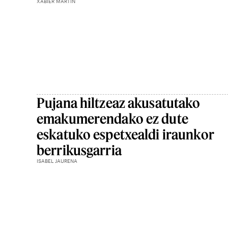
XABIER MARTIN
Pujana hiltzeaz akusatutako
emakumerendako ez dute
eskatuko espetxealdi iraunkor
berrikusgarria
ISABEL JAURENA