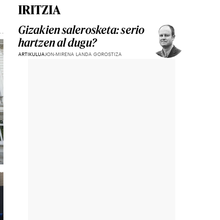
IRITZIA
Gizakien salerosketa: serio
hartzen al dugu?
ARTIKULUA
JON-MIRENA LANDA GOROSTIZA