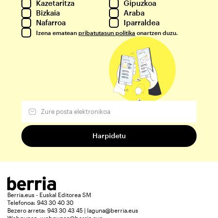
Kazetaritza
Gipuzkoa
Bizkaia
Araba
Nafarroa
Iparraldea
Izena ematean
pribatutasun politika
onartzen duzu.
Berria.eus - Euskal Editorea SM
Telefonoa: 943 30 40 30
Bezero arreta: 943 30 43 45 | laguna@berria.eus
Webgunea:
webgunea@berria.eus