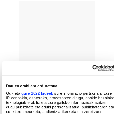
Datuen erabilera arduratsua
Guk eta
gure 1022 kideek
sure informacio pertsonala, zure
IP zenbakia, esaterako, prozesatzen ditugu, cookie bezalak
teknologiak erabiliz eta zure gailuko informazioak azitzen
dugu publizitate eta eduki pertsonalizatua, publizitatearen eta
edukiaren neurketa, audientzia-ikerketa eta zerbitzuen