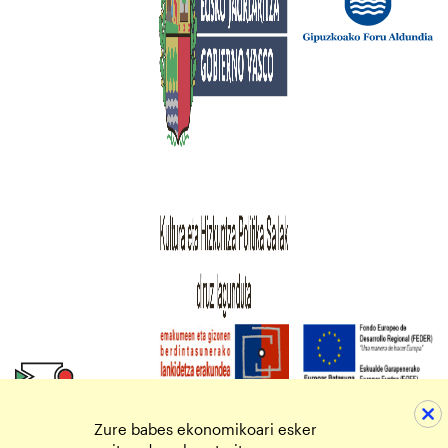
Zure babes ekonomikoari esker