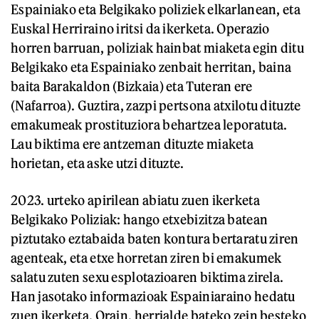
Espainiako eta Belgikako poliziek elkarlanean, eta
Euskal Herriraino iritsi da ikerketa. Operazio
horren barruan, poliziak hainbat miaketa egin ditu
Belgikako eta Espainiako zenbait herritan, baina
baita Barakaldon (Bizkaia) eta Tuteran ere
(Nafarroa). Guztira, zazpi pertsona atxilotu dituzte
emakumeak prostituziora behartzea leporatuta.
Lau biktima ere antzeman dituzte miaketa
horietan, eta aske utzi dituzte.
2023. urteko apirilean abiatu zuen ikerketa
Belgikako Poliziak: hango etxebizitza batean
piztutako eztabaida baten kontura bertaratu ziren
agenteak, eta etxe horretan ziren bi emakumek
salatu zuten sexu esplotazioaren biktima zirela.
Han jasotako informazioak Espainiaraino hedatu
zuen ikerketa. Orain, herrialde bateko zein besteko