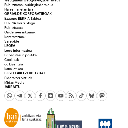
Publizitatea:
publi@bidera.eus
Harremanetan jarri
ORRIALDE KORPORATIBOAK
Ezagutu BERRIA Taldea
BERRIA berri bloga
Publizitatea
Galdera-erantzunak
Kontratazioak
Sarebide
LEGEA
Lege informazioa
Pribatutasun politika
Cookieak
cc Lizentzia
Kanal etikoa
BESTELAKO ZERBITZUAK
Bidera zerbitzuak
Midas Media
JARRAITU