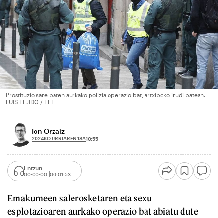
Prostituzio sare baten aurkako polizia operazio bat, artxiboko irudi batean.
LUIS TEJIDO / EFE
Ion Orzaiz
2024KO URRIAREN 18A
10:55
Entzun
00:00:00
00:01:53
Emakumeen salerosketaren eta sexu
esplotazioaren aurkako operazio bat abiatu dute