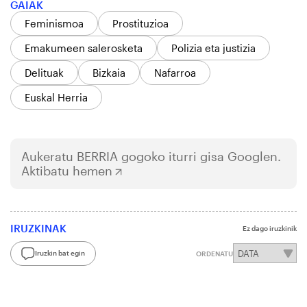
GAIAK
Feminismoa
Prostituzioa
Emakumeen salerosketa
Polizia eta justizia
Delituak
Bizkaia
Nafarroa
Euskal Herria
Aukeratu
BERRIA
gogoko iturri gisa Googlen.
Aktibatu hemen
IRUZKINAK
Ez dago iruzkinik
Iruzkin bat egin
ORDENATU