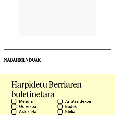
NABARMENDUAK
Harpidetu Berriaren
buletinetara
Mendia
Arratsaldekoa
Goizekoa
Badok
Astekaria
Kinka