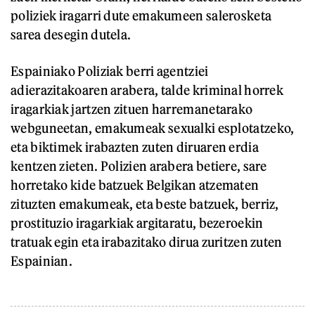
poliziek iragarri dute emakumeen salerosketa
sarea desegin dutela.
Espainiako Poliziak berri agentziei
adierazitakoaren arabera, talde kriminal horrek
iragarkiak jartzen zituen harremanetarako
webguneetan, emakumeak sexualki esplotatzeko,
eta biktimek irabazten zuten diruaren erdia
kentzen zieten. Polizien arabera betiere, sare
horretako kide batzuek Belgikan atzematen
zituzten emakumeak, eta beste batzuek, berriz,
prostituzio iragarkiak argitaratu, bezeroekin
tratuak egin eta irabazitako dirua zuritzen zuten
Espainian.