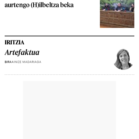
aurtengo (H)ilbeltza beka
IRITZIA
Artefaktua
BIRA
AINIZE MADARIAGA