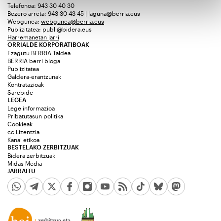
Telefonoa: 943 30 40 30
Bezero arreta: 943 30 43 45 | laguna@berria.eus
Webgunea:
webgunea@berria.eus
Publizitatea:
publi@bidera.eus
Harremanetan jarri
ORRIALDE KORPORATIBOAK
Ezagutu BERRIA Taldea
BERRIA berri bloga
Publizitatea
Galdera-erantzunak
Kontratazioak
Sarebide
LEGEA
Lege informazioa
Pribatutasun politika
Cookieak
cc Lizentzia
Kanal etikoa
BESTELAKO ZERBITZUAK
Bidera zerbitzuak
Midas Media
JARRAITU