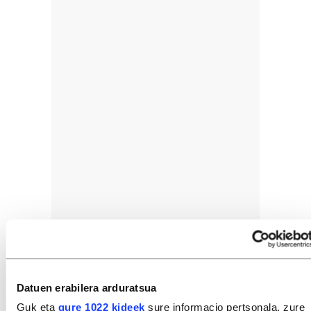
Datuen erabilera arduratsua
Guk eta
gure 1022 kideek
sure informacio pertsonala, zure