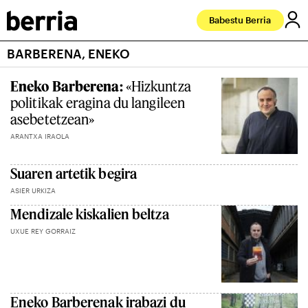
Babestu Berria
BARBERENA, ENEKO
Eneko Barberena:
«Hizkuntza
politikak eragina du langileen
asebetetzean»
ARANTXA IRAOLA
Suaren artetik begira
ASIER URKIZA
Mendizale kiskalien beltza
UXUE REY GORRAIZ
Eneko Barberenak irabazi du