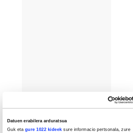
Datuen erabilera arduratsua
Guk eta
gure 1022 kideek
sure informacio pertsonala, zure