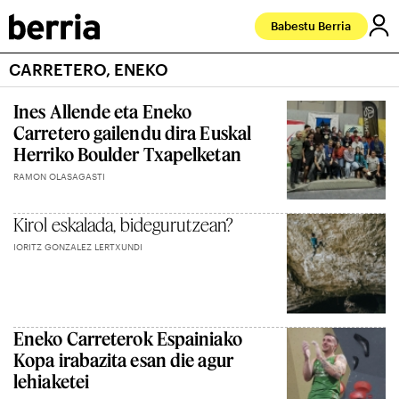
Babestu Berria
CARRETERO, ENEKO
Ines Allende eta Eneko
Carretero gailendu dira Euskal
Herriko Boulder Txapelketan
RAMON OLASAGASTI
Kirol eskalada, bidegurutzean?
IORITZ GONZALEZ LERTXUNDI
Eneko Carreterok Espainiako
Kopa irabazita esan die agur
lehiaketei