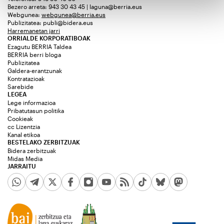
Bezero arreta: 943 30 43 45 | laguna@berria.eus
Webgunea:
webgunea@berria.eus
Publizitatea:
publi@bidera.eus
Harremanetan jarri
ORRIALDE KORPORATIBOAK
Ezagutu BERRIA Taldea
BERRIA berri bloga
Publizitatea
Galdera-erantzunak
Kontratazioak
Sarebide
LEGEA
Lege informazioa
Pribatutasun politika
Cookieak
cc Lizentzia
Kanal etikoa
BESTELAKO ZERBITZUAK
Bidera zerbitzuak
Midas Media
JARRAITU