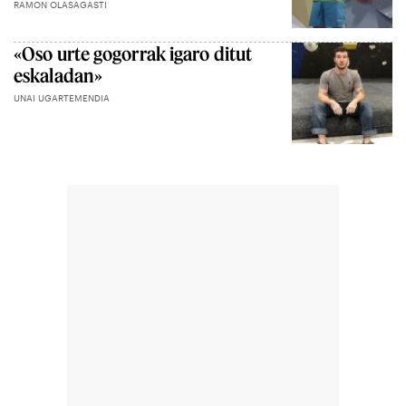
RAMON OLASAGASTI
«Oso urte gogorrak igaro ditut
eskaladan»
UNAI UGARTEMENDIA