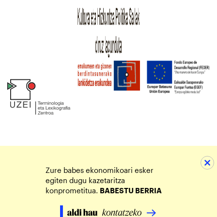
Zure babes ekonomikoari esker
egiten dugu kazetaritza
konprometitua.
BABESTU BERRIA