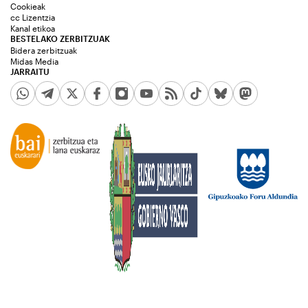
Cookieak
cc Lizentzia
Kanal etikoa
BESTELAKO ZERBITZUAK
Bidera zerbitzuak
Midas Media
JARRAITU