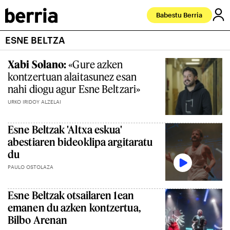
Babestu Berria
ESNE BELTZA
Xabi Solano:
«Gure azken
kontzertuan alaitasunez esan
nahi diogu agur Esne Beltzari»
URKO IRIDOY ALZELAI
Esne Beltzak 'Altxa eskua'
abestiaren bideoklipa argitaratu
du
PAULO OSTOLAZA
Esne Beltzak otsailaren 1ean
emanen du azken kontzertua,
Bilbo Arenan