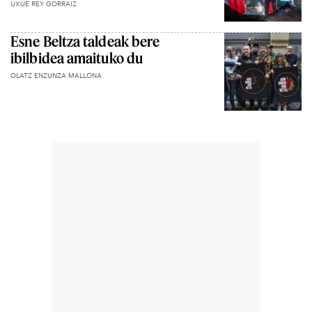
UXUE REY GORRAIZ
Esne Beltza taldeak bere
ibilbidea amaituko du
OLATZ ENZUNZA MALLONA