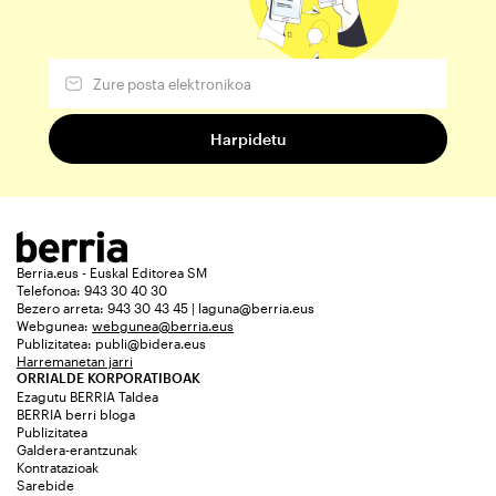
Berria.eus - Euskal Editorea SM
Telefonoa: 943 30 40 30
Bezero arreta: 943 30 43 45 | laguna@berria.eus
Webgunea:
webgunea@berria.eus
Publizitatea:
publi@bidera.eus
Harremanetan jarri
ORRIALDE KORPORATIBOAK
Ezagutu BERRIA Taldea
BERRIA berri bloga
Publizitatea
Galdera-erantzunak
Kontratazioak
Sarebide