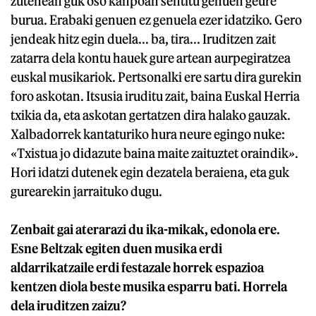
zutenean guk oso kanpoan sentitu genuen geure
burua. Erabaki genuen ez genuela ezer idatziko. Gero
jendeak hitz egin duela... ba, tira... Iruditzen zait
zatarra dela kontu hauek gure artean aurpegiratzea
euskal musikariok. Pertsonalki ere sartu dira gurekin
foro askotan. Itsusia iruditu zait, baina Euskal Herria
txikia da, eta askotan gertatzen dira halako gauzak.
Xalbadorrek kantaturiko hura neure egingo nuke:
«Txistua jo didazute baina maite zaituztet oraindik
»
.
Hori idatzi dutenek egin dezatela beraiena, eta guk
gurearekin jarraituko dugu.
Zenbait gai aterarazi du ika-mikak, edonola ere.
Esne Beltzak egiten duen musika erdi
aldarrikatzaile erdi festazale horrek espazioa
kentzen diola beste musika esparru bati. Horrela
dela iruditzen zaizu?