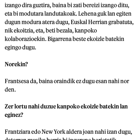
izango dira guztira, baina bi zati bereizi izango ditu,
eta bi modutara landutakoak. Lehena guk lan egiten
dugun modura atera dugu, Euskal Herrian grabatuta,
nik ekoitzia, eta, beti bezala, kanpoko
kolaborazioekin. Bigarrena beste ekoizle batekin
egingo dugu.
Norekin?
Frantsesa da, baina oraindik ez dugu esan nahi nor
den.
Zer lortu nahi duzue kanpoko ekoizle batekin lan
eginez?
Frantziara edo New York aldera joan nahi izan dugu,