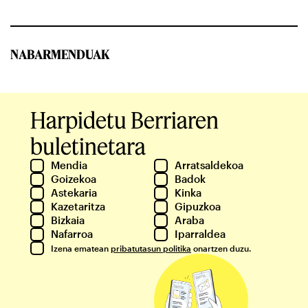
NABARMENDUAK
Harpidetu Berriaren
buletinetara
Mendia
Arratsaldekoa
Goizekoa
Badok
Astekaria
Kinka
Kazetaritza
Gipuzkoa
Bizkaia
Araba
Nafarroa
Iparraldea
Izena ematean
pribatutasun politika
onartzen duzu.