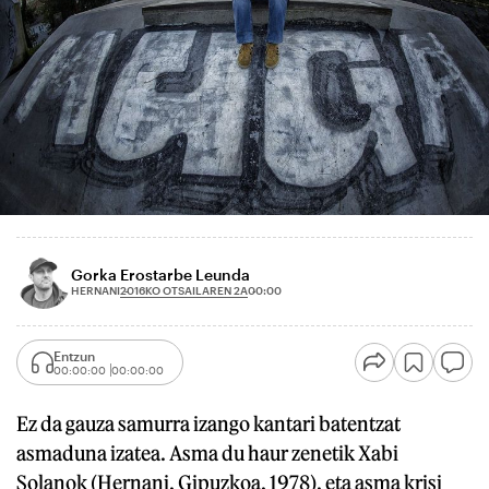
Gorka Erostarbe Leunda
2016KO OTSAILAREN 2A
HERNANI
00:00
Entzun
00:00:00
00:00:00
Ez da gauza samurra izango kantari batentzat
asmaduna izatea. Asma du haur zenetik Xabi
Solanok (Hernani, Gipuzkoa, 1978), eta asma krisi