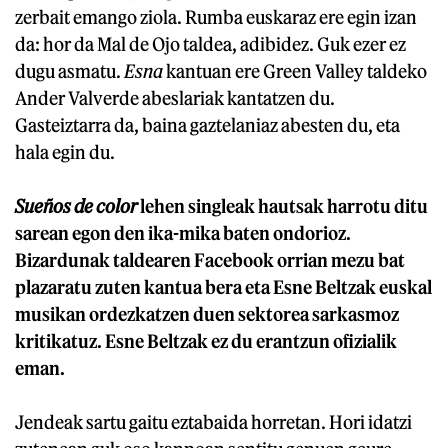
zerbait emango ziola. Rumba euskaraz ere egin izan
da: hor da Mal de Ojo taldea, adibidez. Guk ezer ez
dugu asmatu.
Esna
kantuan ere Green Valley taldeko
Ander Valverde abeslariak kantatzen du.
Gasteiztarra da, baina gaztelaniaz abesten du, eta
hala egin du.
Sueños de color
lehen singleak hautsak harrotu ditu
sarean egon den ika-mika baten ondorioz.
Bizardunak taldearen Facebook orrian mezu bat
plazaratu zuten kantua bera eta Esne Beltzak euskal
musikan ordezkatzen duen sektorea sarkasmoz
kritikatuz. Esne Beltzak ez du erantzun ofizialik
eman.
Jendeak sartu gaitu eztabaida horretan. Hori idatzi