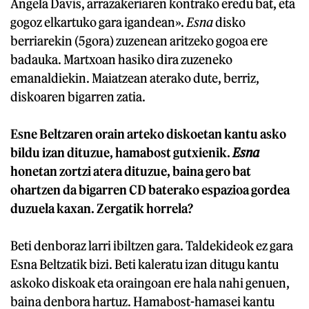
Angela Davis, arrazakeriaren kontrako eredu bat, eta
gogoz elkartuko gara igandean».
Esna
disko
berriarekin (5gora) zuzenean aritzeko gogoa ere
badauka. Martxoan hasiko dira zuzeneko
emanaldiekin. Maiatzean aterako dute, berriz,
diskoaren bigarren zatia.
Esne Beltzaren orain arteko diskoetan kantu asko
bildu izan dituzue, hamabost gutxienik.
Esna
honetan zortzi atera dituzue, baina gero bat
ohartzen da bigarren CD baterako espazioa gordea
duzuela kaxan. Zergatik horrela?
Beti denboraz larri ibiltzen gara. Taldekideok ez gara
Esna Beltzatik bizi. Beti kaleratu izan ditugu kantu
askoko diskoak eta oraingoan ere hala nahi genuen,
baina denbora hartuz. Hamabost-hamasei kantu