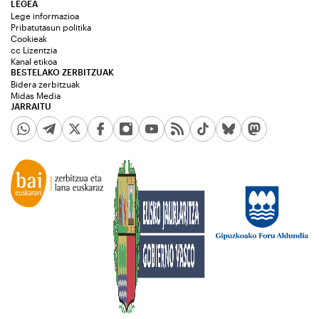
LEGEA
Lege informazioa
Pribatutasun politika
Cookieak
cc Lizentzia
Kanal etikoa
BESTELAKO ZERBITZUAK
Bidera zerbitzuak
Midas Media
JARRAITU