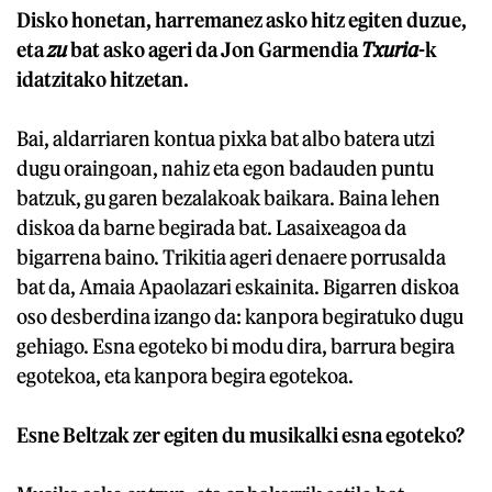
Disko honetan, harremanez asko hitz egiten duzue,
eta
zu
bat asko ageri da Jon Garmendia
Txuria
-k
idatzitako hitzetan.
Bai, aldarriaren kontua pixka bat albo batera utzi
dugu oraingoan, nahiz eta egon badauden puntu
batzuk, gu garen bezalakoak baikara. Baina lehen
diskoa da barne begirada bat. Lasaixeagoa da
bigarrena baino. Trikitia ageri denaere porrusalda
bat da, Amaia Apaolazari eskainita. Bigarren diskoa
oso desberdina izango da: kanpora begiratuko dugu
gehiago. Esna egoteko bi modu dira, barrura begira
egotekoa, eta kanpora begira egotekoa.
Esne Beltzak zer egiten du musikalki esna egoteko?