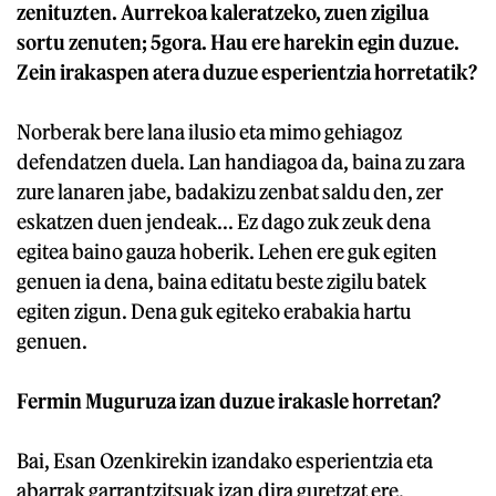
zenituzten. Aurrekoa kaleratzeko, zuen zigilua
sortu zenuten; 5gora. Hau ere harekin egin duzue.
Zein irakaspen atera duzue esperientzia horretatik?
Norberak bere lana ilusio eta mimo gehiagoz
defendatzen duela. Lan handiagoa da, baina zu zara
zure lanaren jabe, badakizu zenbat saldu den, zer
eskatzen duen jendeak... Ez dago zuk zeuk dena
egitea baino gauza hoberik. Lehen ere guk egiten
genuen ia dena, baina editatu beste zigilu batek
egiten zigun. Dena guk egiteko erabakia hartu
genuen.
Fermin Muguruza izan duzue irakasle horretan?
Bai, Esan Ozenkirekin izandako esperientzia eta
abarrak garrantzitsuak izan dira guretzat ere.