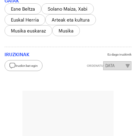
GAIAK
Esne Beltza
Solano Maiza, Xabi
Euskal Herria
Arteak eta kultura
Musika euskaraz
Musika
IRUZKINAK
Ez dago iruzkinik
Iruzkin bat egin
ORDENATU