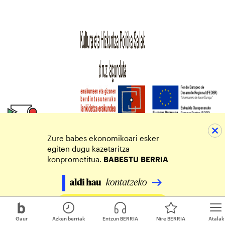
Zure babes ekonomikoari esker
egiten dugu kazetaritza
konprometitua.
BABESTU
BERRIA
Egin zure ekarpena
Gaur
Azken berriak
Entzun BERRIA
Nire BERRIA
Atalak