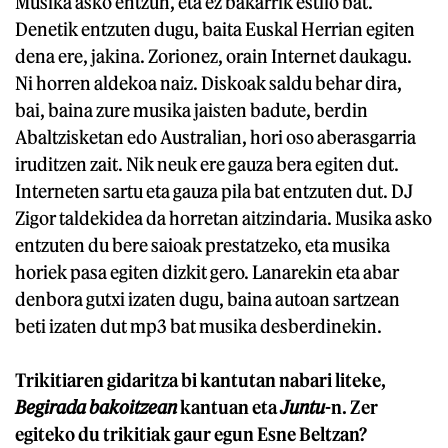
Musika asko entzun, eta ez bakarrik estilo bat.
Denetik entzuten dugu, baita Euskal Herrian egiten
dena ere, jakina. Zorionez, orain Internet daukagu.
Ni horren aldekoa naiz. Diskoak saldu behar dira,
bai, baina zure musika jaisten badute, berdin
Abaltzisketan edo Australian, hori oso aberasgarria
iruditzen zait. Nik neuk ere gauza bera egiten dut.
Interneten sartu eta gauza pila bat entzuten dut. DJ
Zigor taldekidea da horretan aitzindaria. Musika asko
entzuten du bere saioak prestatzeko, eta musika
horiek pasa egiten dizkit gero. Lanarekin eta abar
denbora gutxi izaten dugu, baina autoan sartzean
beti izaten dut mp3 bat musika desberdinekin.
Trikitiaren gidaritza bi kantutan nabari liteke,
Begirada bakoitzean
kantuan eta
Juntu
-n. Zer
egiteko du trikitiak gaur egun Esne Beltzan?