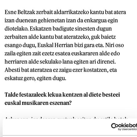
Esne Beltzak zerbait aldarrikatzeko kantu bat atera
izan duenean gehienetan izan da enkargua egin
diotelako. Eskatzen badigute sinesten dugun
zerbaiten alde kantu bat ateratzeko, guk baietz
esango dugu, Euskal Herrian bizi gara eta. Niri oso
zaila egiten zait ezetz esatea euskararen alde edo
herriaren alde sekulako lana egiten ari direnei.
Abesti bat ateratzea ez zaigu ezer kostatzen, eta
eskatuz gero, egiten dugu.
Talde festazaleek lekua kentzen al diete besteei
euskal musikaren eszenan?
Azkenean, jendearen gustuak egiten du estilo batek
duen lekua izatea, eta leku horietan entzuten da
jendeak entzun nahi duena. Talde horiei norbaitek