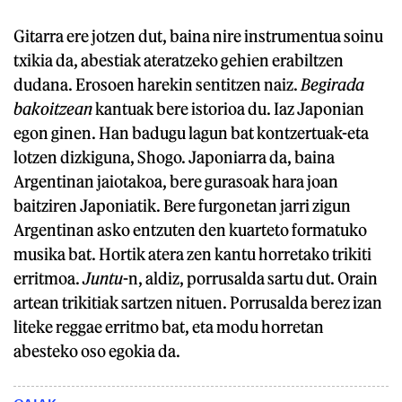
Gitarra ere jotzen dut, baina nire instrumentua soinu
txikia da, abestiak ateratzeko gehien erabiltzen
dudana. Erosoen harekin sentitzen naiz.
Begirada
bakoitzean
kantuak bere istorioa du. Iaz Japonian
egon ginen. Han badugu lagun bat kontzertuak-eta
lotzen dizkiguna, Shogo. Japoniarra da, baina
Argentinan jaiotakoa, bere gurasoak hara joan
baitziren Japoniatik. Bere furgonetan jarri zigun
Argentinan asko entzuten den kuarteto formatuko
musika bat. Hortik atera zen kantu horretako trikiti
erritmoa.
Juntu
-n, aldiz, porrusalda sartu dut. Orain
artean trikitiak sartzen nituen. Porrusalda berez izan
liteke reggae erritmo bat, eta modu horretan
abesteko oso egokia da.