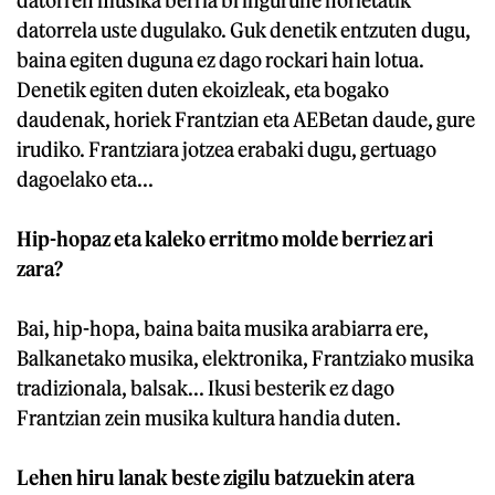
datorren musika berria bi ingurune horietatik
datorrela uste dugulako. Guk denetik entzuten dugu,
baina egiten duguna ez dago rockari hain lotua.
Denetik egiten duten ekoizleak, eta bogako
daudenak, horiek Frantzian eta AEBetan daude, gure
irudiko. Frantziara jotzea erabaki dugu, gertuago
dagoelako eta...
Hip-hopaz eta kaleko erritmo molde berriez ari
zara?
Bai, hip-hopa, baina baita musika arabiarra ere,
Balkanetako musika, elektronika, Frantziako musika
tradizionala, balsak... Ikusi besterik ez dago
Frantzian zein musika kultura handia duten.
Lehen hiru lanak beste zigilu batzuekin atera