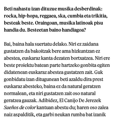
Beti nahastu izan dituzue musika desberdinak:
rocka, hip-hopa, reggaea, ska, cumbia eta trikitia,
besteak beste. Oraingoan, musika latinoak pisu
handia du. Besteetan baino handiagoa?
Bai, baina hala suertatu delako. Niri ez zaidana
gustatzen da bakoitzak bere ama hizkuntzan ez
abestea, euskaraz kanta dezaten bortxatzea. Niri ere
beste proiektu batean parte hartzeko gonbita egiten
didatenean euskaraz abestea gustatzen zait. Guk
gonbidatu izan ditugunean beti azaldu dira prest
euskaraz abesteko, baina ez da natural geratzen
normalean, eta niri gustatzen zait oso natural
geratzea gauzak. Adibidez, El Canijo De Jerezek
Sueños de color
kantuan abestu du; haren oso zalea
naiz aspalditik, eta garbi neukan rumba bat izanik