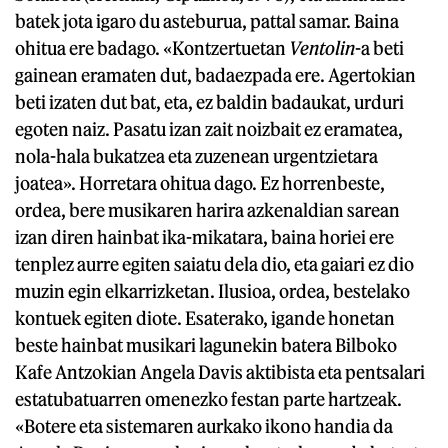
batek jota igaro du asteburua, pattal samar. Baina
ohitua ere badago. «Kontzertuetan
Ventolin
-a beti
gainean eramaten dut, badaezpada ere. Agertokian
beti izaten dut bat, eta, ez baldin badaukat, urduri
egoten naiz. Pasatu izan zait noizbait ez eramatea,
nola-hala bukatzea eta zuzenean urgentzietara
joatea». Horretara ohitua dago. Ez horrenbeste,
ordea, bere musikaren harira azkenaldian sarean
izan diren hainbat ika-mikatara, baina horiei ere
tenplez aurre egiten saiatu dela dio, eta gaiari ez dio
muzin egin elkarrizketan. Ilusioa, ordea, bestelako
kontuek egiten diote. Esaterako, igande honetan
beste hainbat musikari lagunekin batera Bilboko
Kafe Antzokian Angela Davis aktibista eta pentsalari
estatubatuarren omenezko festan parte hartzeak.
«Botere eta sistemaren aurkako ikono handia da