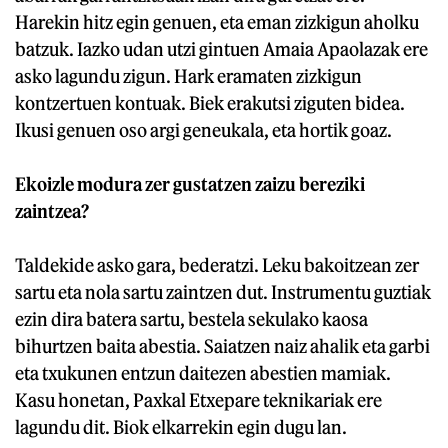
Harekin hitz egin genuen, eta eman zizkigun aholku
batzuk. Iazko udan utzi gintuen Amaia Apaolazak ere
asko lagundu zigun. Hark eramaten zizkigun
kontzertuen kontuak. Biek erakutsi ziguten bidea.
Ikusi genuen oso argi geneukala, eta hortik goaz.
Ekoizle modura zer gustatzen zaizu bereziki
zaintzea?
Taldekide asko gara, bederatzi. Leku bakoitzean zer
sartu eta nola sartu zaintzen dut. Instrumentu guztiak
ezin dira batera sartu, bestela sekulako kaosa
bihurtzen baita abestia. Saiatzen naiz ahalik eta garbi
eta txukunen entzun daitezen abestien mamiak.
Kasu honetan, Paxkal Etxepare teknikariak ere
lagundu dit. Biok elkarrekin egin dugu lan.