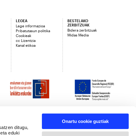
LEGEA
BESTELAKO
ZERBITZUAK
Lege informazioa
Bidera zerbitzuak
Pribatutasun politika
Midas Media
Cookieak
cc Lizentzia
Kanal etikoa
Onartu cookie guztiak
satzen ditugu,
 eta eduki