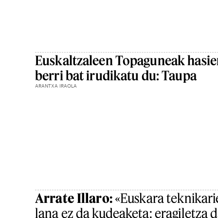
Euskaltzaleen Topaguneak hasie
berri bat irudikatu du: Taupa
ARANTXA IRAOLA
Arrate Illaro:
«Euskara teknikari
lana ez da kudeaketa: eragiletza 