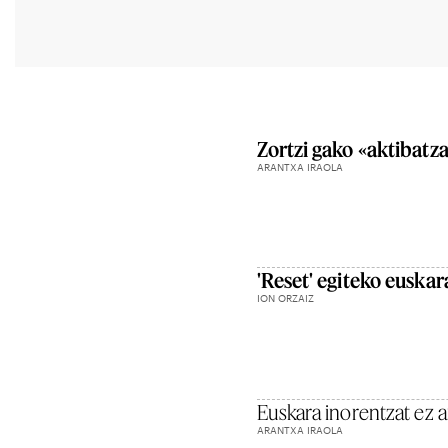
Zortzi gako «aktibatza
ARANTXA IRAOLA
'Reset' egiteko euskar
ION ORZAIZ
Euskara inorentzat ez a
ARANTXA IRAOLA