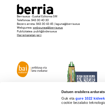
Berria.eus - Euskal Editorea SM
Telefonoa: 943 30 40 30
Bezero arreta: 943 30 43 45 | laguna@berria.eus
Webgunea:
webgunea@berria.eus
Publizitatea:
publi@bidera.eus
Harremanetan jarri
Datuen erabilera ardurat
Guk eta
gure 1022 kideek
cookie bezalako teknologia