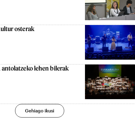
ultur osterak
 antolatzeko lehen bilerak
Gehiago ikusi