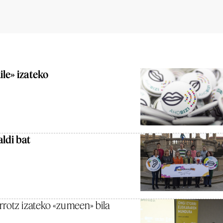
ile» izateko
aldi bat
rrotz izateko «zumeen» bila