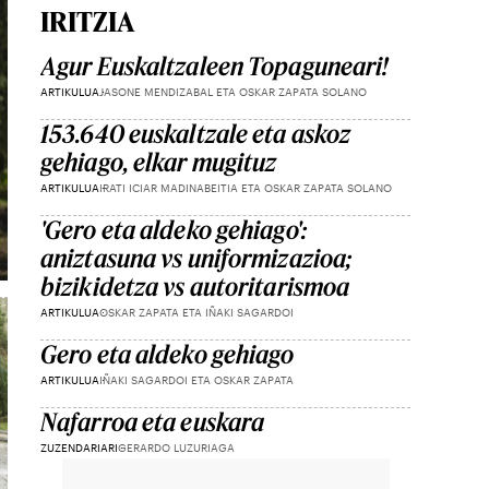
IRITZIA
Agur Euskaltzaleen Topaguneari!
ARTIKULUA
JASONE MENDIZABAL ETA OSKAR ZAPATA SOLANO
153.640 euskaltzale eta askoz
gehiago, elkar mugituz
ARTIKULUA
IRATI ICIAR MADINABEITIA ETA OSKAR ZAPATA SOLANO
'Gero eta aldeko gehiago':
aniztasuna vs uniformizazioa;
bizikidetza vs autoritarismoa
ARTIKULUA
OSKAR ZAPATA ETA IÑAKI SAGARDOI
Gero eta aldeko gehiago
ARTIKULUA
IÑAKI SAGARDOI ETA OSKAR ZAPATA
Nafarroa eta euskara
ZUZENDARIARI
GERARDO LUZURIAGA