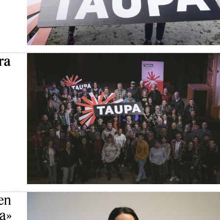
ra
en
da»