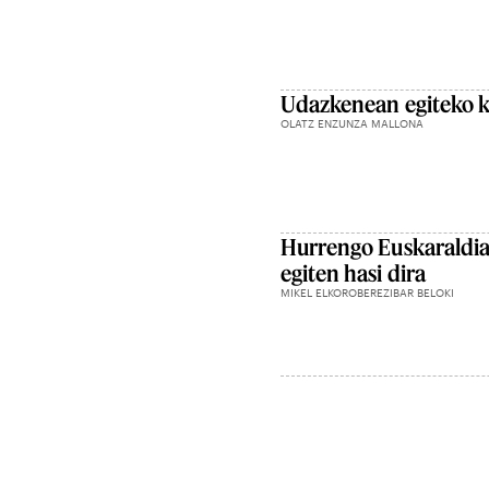
Udazkenean egiteko k
OLATZ ENZUNZA MALLONA
Hurrengo Euskaraldia
egiten hasi dira
MIKEL ELKOROBEREZIBAR BELOKI