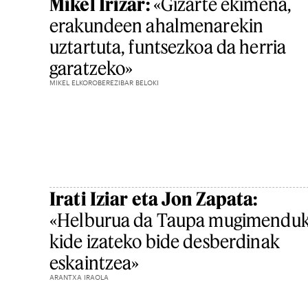
Mikel Irizar:
«Gizarte ekimena,
erakundeen ahalmenarekin
uztartuta, funtsezkoa da herria
garatzeko»
MIKEL ELKOROBEREZIBAR BELOKI
Irati Iziar eta Jon Zapata:
«Helburua da Taupa mugimendu
kide izateko bide desberdinak
eskaintzea»
ARANTXA IRAOLA