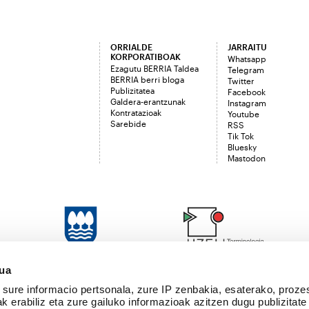
ORRIALDE
JARRAITU
KORPORATIBOAK
Whatsapp
Ezagutu BERRIA Taldea
Telegram
BERRIA berri bloga
Twitter
Publizitatea
Facebook
Galdera-erantzunak
Instagram
Kontratazioak
Youtube
Sarebide
RSS
Tik Tok
Bluesky
Mastodon
sua
sure informacio pertsonala, zure IP zenbakia, esaterako, proze
k erabiliz eta zure gailuko informazioak azitzen dugu publizitate