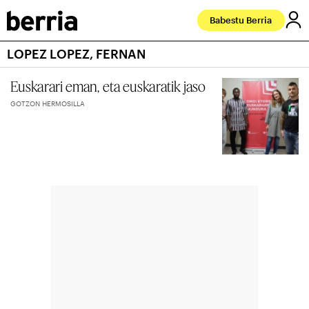
Babestu Berria
LOPEZ LOPEZ, FERNAN
Euskarari eman, eta euskaratik jaso
GOTZON HERMOSILLA