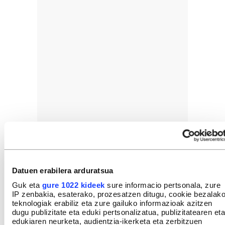
Datuen erabilera arduratsua
Guk eta
gure 1022 kideek
sure informacio pertsonala, zure
IP zenbakia, esaterako, prozesatzen ditugu, cookie bezalak
teknologiak erabiliz eta zure gailuko informazioak azitzen
dugu publizitate eta eduki pertsonalizatua, publizitatearen eta
edukiaren neurketa, audientzia-ikerketa eta zerbitzuen