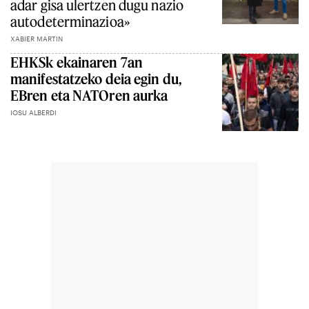
adar gisa ulertzen dugu nazio
autodeterminazioa»
XABIER MARTIN
EHKSk ekainaren 7an
manifestatzeko deia egin du,
EBren eta NATOren aurka
IOSU ALBERDI