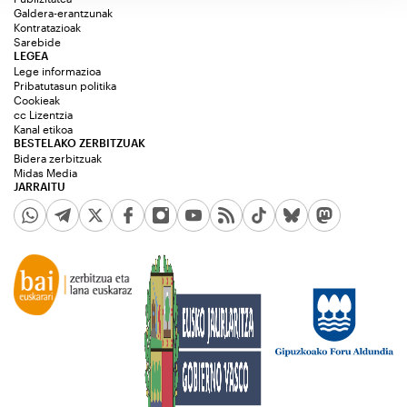
Galdera-erantzunak
Kontratazioak
Sarebide
LEGEA
Lege informazioa
Pribatutasun politika
Cookieak
cc Lizentzia
Kanal etikoa
BESTELAKO ZERBITZUAK
Bidera zerbitzuak
Midas Media
JARRAITU