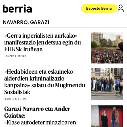
Babestu Berria
NAVARRO, GARAZI
«Gerra inperialisten aurkako»
manifestazio jendetsua egin du
EHKSk Iruñean
JOXERRA SENAR
«Hedabideen eta eskuineko
alderdien kriminalizazio
kanpaina» salatu du Mugimendu
Sozialistak
XABIER MARTIN
Garazi Navarro eta Ander
Goiatxe:
«Klase autodeterminazioaren