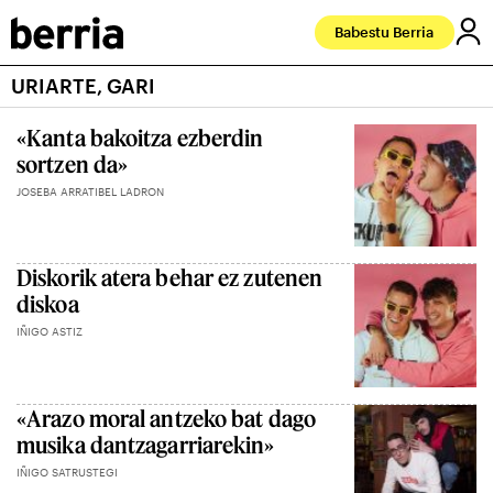
Babestu Berria
URIARTE, GARI
«Kanta bakoitza ezberdin
sortzen da»
JOSEBA ARRATIBEL LADRON
Diskorik atera behar ez zutenen
diskoa
IÑIGO ASTIZ
«Arazo moral antzeko bat dago
musika dantzagarriarekin»
IÑIGO SATRUSTEGI