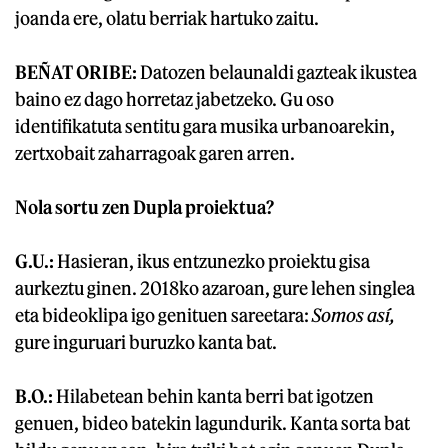
joanda ere, olatu berriak hartuko zaitu.
BEÑAT ORIBE:
Datozen belaunaldi gazteak ikustea
baino ez dago horretaz jabetzeko. Gu oso
identifikatuta sentitu gara musika urbanoarekin,
zertxobait zaharragoak garen arren.
Nola sortu zen Dupla proiektua?
G.U.:
Hasieran, ikus entzunezko proiektu gisa
aurkeztu ginen. 2018ko azaroan, gure lehen singlea
eta bideoklipa igo genituen sareetara:
Somos así,
gure inguruari buruzko kanta bat.
B.O.:
Hilabetean behin kanta berri bat igotzen
genuen, bideo batekin lagundurik. Kanta sorta bat