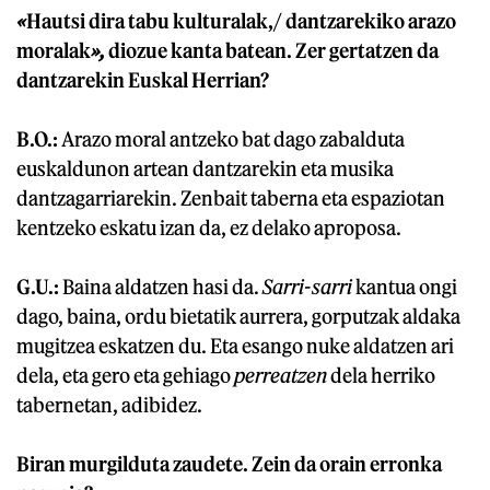
«
Hautsi dira tabu kulturalak,/ dantzarekiko arazo
moralak
»,
diozue kanta batean. Zer gertatzen da
dantzarekin Euskal Herrian?
B.O.:
Arazo moral antzeko bat dago zabalduta
euskaldunon artean dantzarekin eta musika
dantzagarriarekin. Zenbait taberna eta espaziotan
kentzeko eskatu izan da, ez delako aproposa.
G.U.:
Baina aldatzen hasi da.
Sarri-sarri
kantua ongi
dago, baina, ordu bietatik aurrera, gorputzak aldaka
mugitzea eskatzen du. Eta esango nuke aldatzen ari
dela, eta gero eta gehiago
perreatzen
dela herriko
tabernetan, adibidez.
Biran murgilduta zaudete. Zein da orain erronka