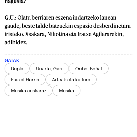
nagusia?
G.U.:
Olatu berriaren eszena indartzeko lanean
gaude, beste talde batzuekin espazio desberdinetara
iristeko. Xsakara, Nikotina eta Iratxe Agilerarekin,
adibidez.
GAIAK
Dupla
Uriarte, Gari
Oribe, Beñat
Euskal Herria
Arteak eta kultura
Musika euskaraz
Musika