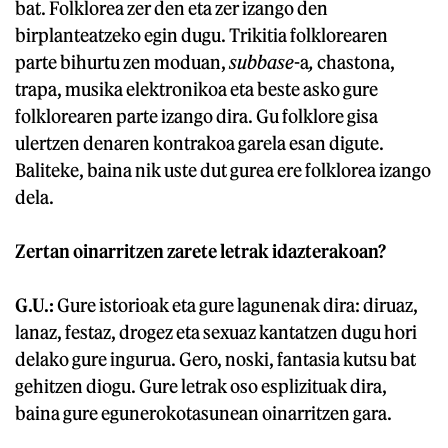
bat. Folklorea zer den eta zer izango den
birplanteatzeko egin dugu. Trikitia folklorearen
parte bihurtu zen moduan,
subbase
-a
,
chastona,
trapa, musika elektronikoa eta beste asko gure
folklorearen parte izango dira. Gu folklore gisa
ulertzen denaren kontrakoa garela esan digute.
Baliteke, baina nik uste dut gurea ere folklorea izango
dela.
Zertan oinarritzen zarete letrak idazterakoan?
G.U.:
Gure istorioak eta gure lagunenak dira: diruaz,
lanaz, festaz, drogez eta sexuaz kantatzen dugu hori
delako gure ingurua. Gero, noski, fantasia kutsu bat
gehitzen diogu. Gure letrak oso esplizituak dira,
baina gure egunerokotasunean oinarritzen gara.