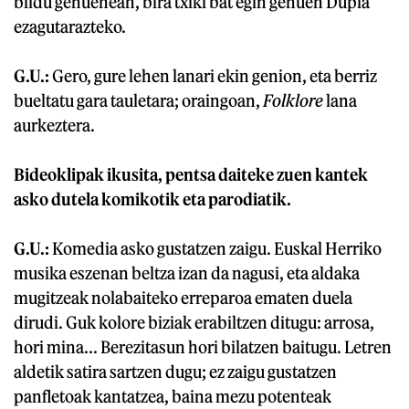
bildu genuenean, bira txiki bat egin genuen Dupla
ezagutarazteko.
G.U.:
Gero, gure lehen lanari ekin genion, eta berriz
bueltatu gara tauletara; oraingoan,
Folklore
lana
aurkeztera.
Bideoklipak ikusita, pentsa daiteke zuen kantek
asko dutela komikotik eta parodiatik.
G.U.:
Komedia asko gustatzen zaigu. Euskal Herriko
musika eszenan beltza izan da nagusi, eta aldaka
mugitzeak nolabaiteko erreparoa ematen duela
dirudi. Guk kolore biziak erabiltzen ditugu: arrosa,
hori mina... Berezitasun hori bilatzen baitugu. Letren
aldetik satira sartzen dugu; ez zaigu gustatzen
panfletoak kantatzea, baina mezu potenteak