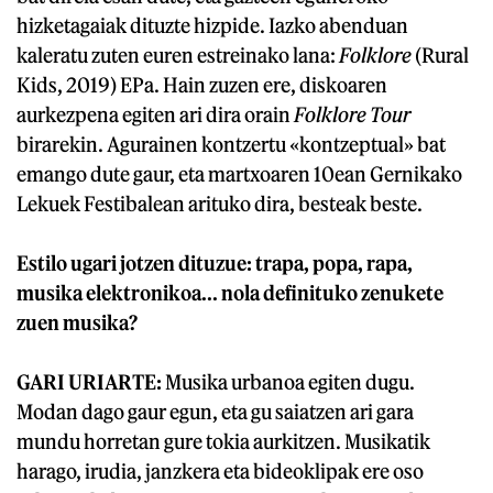
hizketagaiak dituzte hizpide. Iazko abenduan
kaleratu zuten euren estreinako lana:
Folklore
(Rural
Kids, 2019) EPa. Hain zuzen ere, diskoaren
aurkezpena egiten ari dira orain
Folklore Tour
birarekin. Agurainen kontzertu «kontzeptual» bat
emango dute gaur, eta martxoaren 10ean Gernikako
Lekuek Festibalean arituko dira, besteak beste.
Estilo ugari jotzen dituzue: trapa, popa, rapa,
musika elektronikoa... nola definituko zenukete
zuen musika?
GARI URIARTE:
Musika urbanoa egiten dugu.
Modan dago gaur egun, eta gu saiatzen ari gara
mundu horretan gure tokia aurkitzen. Musikatik
harago, irudia, janzkera eta bideoklipak ere oso