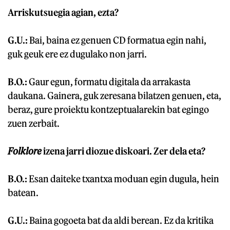
Arriskutsuegia agian, ezta?
G.U.:
Bai, baina ez genuen CD formatua egin nahi,
guk geuk ere ez dugulako non jarri.
B.O.:
Gaur egun, formatu digitala da arrakasta
daukana. Gainera, guk zeresana bilatzen genuen, eta,
beraz, gure proiektu kontzeptualarekin bat egingo
zuen zerbait.
Folklore
izena jarri diozue diskoari. Zer dela eta?
B.O.:
Esan daiteke txantxa moduan egin dugula, hein
batean.
G.U.:
Baina gogoeta bat da aldi berean. Ez da kritika