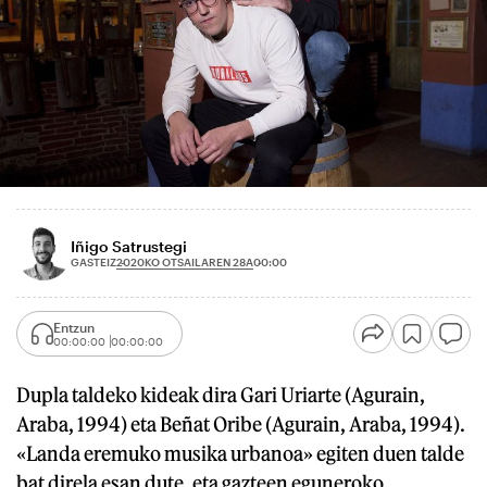
Iñigo Satrustegi
2020KO OTSAILAREN 28A
GASTEIZ
00:00
Entzun
00:00:00
00:00:00
Dupla taldeko kideak dira Gari Uriarte (Agurain,
Araba, 1994) eta Beñat Oribe (Agurain, Araba, 1994).
«Landa eremuko musika urbanoa» egiten duen talde
bat direla esan dute, eta gazteen eguneroko