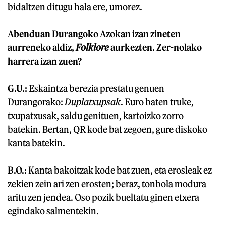
bidaltzen ditugu hala ere, umorez.
Abenduan Durangoko Azokan izan zineten
aurreneko aldiz,
Folklore
aurkezten. Zer-nolako
harrera izan zuen?
G.U.:
Eskaintza berezia prestatu genuen
Durangorako:
Duplatxupsak
. Euro baten truke,
txupatxusak, saldu genituen, kartoizko zorro
batekin. Bertan, QR kode bat zegoen, gure diskoko
kanta batekin.
B.O.:
Kanta bakoitzak kode bat zuen, eta erosleak ez
zekien zein ari zen erosten; beraz, tonbola modura
aritu zen jendea. Oso pozik bueltatu ginen etxera
egindako salmentekin.