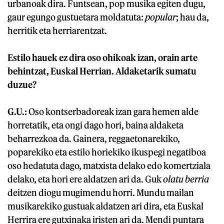
urbanoak dira. Funtsean, pop musika egiten dugu,
gaur egungo gustuetara moldatuta:
popular
; hau da,
herritik eta herriarentzat.
Estilo hauek ez dira oso ohikoak izan, orain arte
behintzat, Euskal Herrian. Aldaketarik sumatu
duzue?
G.U.:
Oso kontserbadoreak izan gara hemen alde
horretatik, eta ongi dago hori, baina aldaketa
beharrezkoa da. Gainera, reggaetonarekiko,
poparekiko eta estilo horiekiko ikuspegi negatiboa
oso hedatuta dago, matxista delako edo komertziala
delako, eta hori ere aldatzen ari da. Guk
olatu berria
deitzen diogu mugimendu horri. Mundu mailan
musikarekiko gustuak aldatzen ari dira, eta Euskal
Herrira ere gutxinaka iristen ari da. Mendi puntara