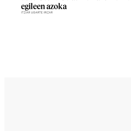
egileen azoka
ITZIAR UGARTE IRIZAR