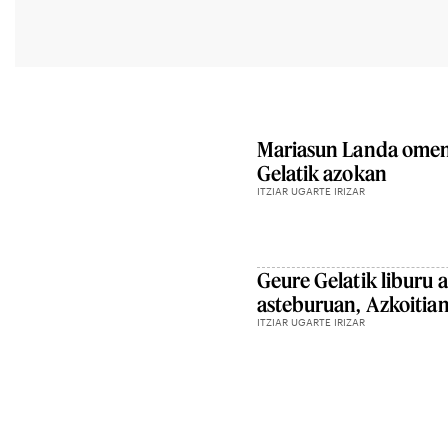
Mariasun Landa omen
Gelatik azokan
ITZIAR UGARTE IRIZAR
Geure Gelatik liburu 
asteburuan, Azkoitia
ITZIAR UGARTE IRIZAR