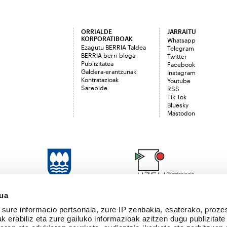
ORRIALDE
JARRAITU
KORPORATIBOAK
Whatsapp
Ezagutu BERRIA Taldea
Telegram
BERRIA berri bloga
Twitter
Publizitatea
Facebook
Galdera-erantzunak
Instagram
Kontratazioak
Youtube
Sarebide
RSS
Tik Tok
Bluesky
Mastodon
sua
sure informacio pertsonala, zure IP zenbakia, esaterako, proze
k erabiliz eta zure gailuko informazioak azitzen dugu publizitate