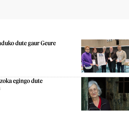
duko dute gaur Geure
azoka egingo dute
n