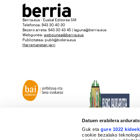
Berria.eus - Euskal Editorea SM
Telefonoa: 943 30 40 30
Bezero arreta: 943 30 43 45 | laguna@berria.eus
Webgunea:
webgunea@berria.eus
Publizitatea:
publi@bidera.eus
Harremanetan jarri
Datuen erabilera ardurat
Guk eta
gure 1022 kideek
cookie bezalako teknologia