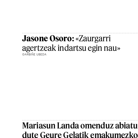
Jasone Osoro:
«Zaurgarri
agertzeak indartsu egin nau»
GARBIÑE UBEDA
Mariasun Landa omenduz abiatu
dute Geure Gelatik emakumezko