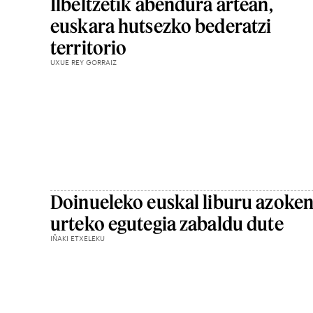
Ilbeltzetik abendura artean,
euskara hutsezko bederatzi
territorio
UXUE REY GORRAIZ
Doinueleko euskal liburu azoke
urteko egutegia zabaldu dute
IÑAKI ETXELEKU