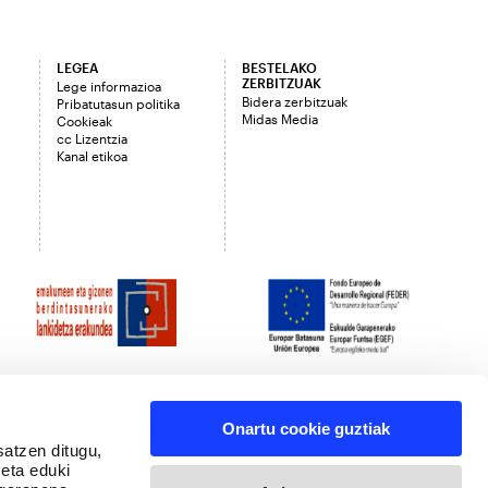
LEGEA
BESTELAKO
ZERBITZUAK
Lege informazioa
Bidera zerbitzuak
Pribatutasun politika
Midas Media
Cookieak
cc Lizentzia
Kanal etikoa
Onartu cookie guztiak
satzen ditugu,
 eta eduki