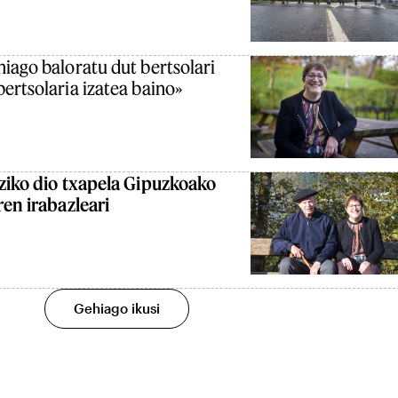
iago baloratu dut bertsolari
ertsolaria izatea baino»
ziko dio txapela Gipuzkoako
ren irabazleari
Gehiago ikusi