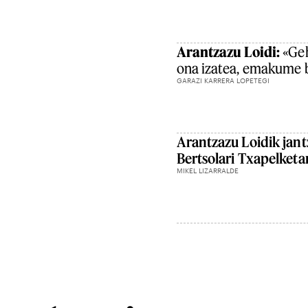
Arantzazu Loidi:
«Geh
ona izatea, emakume b
GARAZI KARRERA LOPETEGI
Arantzazu Loidik jant
Bertsolari Txapelketa
MIKEL LIZARRALDE