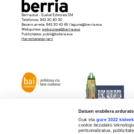
Berria.eus - Euskal Editorea SM
Telefonoa: 943 30 40 30
Bezero arreta: 943 30 43 45 | laguna@berria.eus
Webgunea:
webgunea@berria.eus
Publizitatea:
publi@bidera.eus
Harremanetan jarri
Datuen erabilera ardurat
Guk eta
gure 1022 kideek
cookie bezalako teknologia
pertsonalizatua, publizita