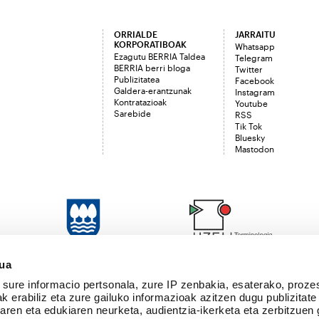
ORRIALDE
JARRAITU
KORPORATIBOAK
Whatsapp
Ezagutu BERRIA Taldea
Telegram
BERRIA berri bloga
Twitter
Publizitatea
Facebook
Galdera-erantzunak
Instagram
Kontratazioak
Youtube
Sarebide
RSS
Tik Tok
Bluesky
Mastodon
sua
sure informacio pertsonala, zure IP zenbakia, esaterako, proze
k erabiliz eta zure gailuko informazioak azitzen dugu publizitate
tearen eta edukiaren neurketa, audientzia-ikerketa eta zerbitzuen