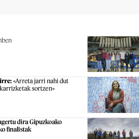
unben
irre:
«Arreta jarri nahi dut
lkarrizketak sortzen»
agertu dira Gipuzkoako
o finalistak