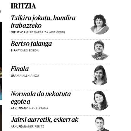
IRITZIA
Txikira jokatu, handira
irabazteko
GIPUZKOA
LEIRE NARBAIZA ARIZMENDI
Bertso falanga
BIRA
ITXARO BORDA
Finala
JIRA
MAIALEN AKIZU
Normala da nekatuta
egotea
ARKUPEAN
OIHANA ARANA
Jaitsi aurretik, eskerrak
ARKUPEAN
ANER PERITZ