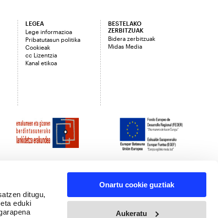
LEGEA
BESTELAKO
ZERBITZUAK
Lege informazioa
Bidera zerbitzuak
Pribatutasun politika
Midas Media
Cookieak
cc Lizentzia
Kanal etikoa
Onartu cookie guztiak
satzen ditugu,
 eta eduki
 garapena
Aukeratu