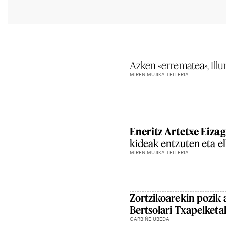
Azken «errematea», Ill
MIREN MUJIKA TELLERIA
Eneritz Artetxe Eizag
kideak entzuten eta e
MIREN MUJIKA TELLERIA
Zortzikoarekin pozik 
Bertsolari Txapelketak
GARBIÑE UBEDA