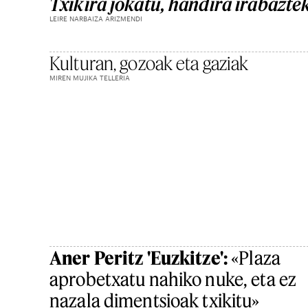
Txikira jokatu, handira irabazte
LEIRE NARBAIZA ARIZMENDI
Kulturan, gozoak eta gaziak
MIREN MUJIKA TELLERIA
Aner Peritz 'Euzkitze':
«Plaza
aprobetxatu nahiko nuke, eta ez
nazala dimentsioak txikitu»