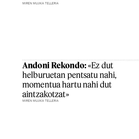
MIREN MUJIKA TELLERIA
Andoni Rekondo:
«Ez dut
helburuetan pentsatu nahi,
momentua hartu nahi dut
aintzakotzat»
MIREN MUJIKA TELLERIA