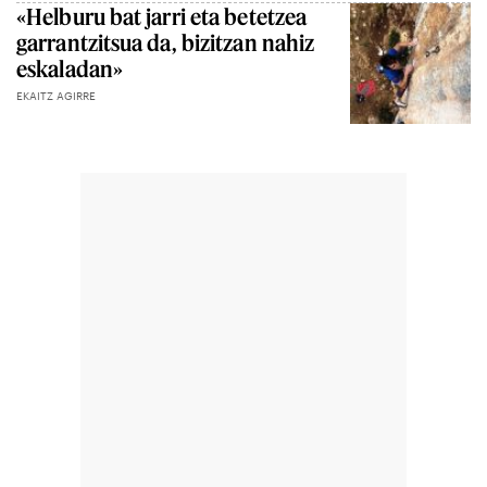
«Helburu bat jarri eta betetzea
garrantzitsua da, bizitzan nahiz
eskaladan»
EKAITZ AGIRRE