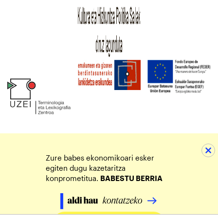
Zure babes ekonomikoari esker
egiten dugu kazetaritza
konprometitua.
BABESTU BERRIA