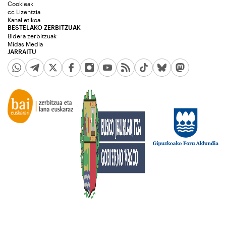
Cookieak
cc Lizentzia
Kanal etikoa
BESTELAKO ZERBITZUAK
Bidera zerbitzuak
Midas Media
JARRAITU