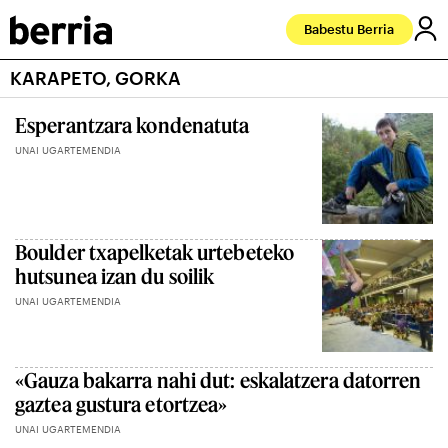
Babestu Berria
KARAPETO, GORKA
Esperantzara kondenatuta
UNAI UGARTEMENDIA
Boulder txapelketak urtebeteko
hutsunea izan du soilik
UNAI UGARTEMENDIA
«Gauza bakarra nahi dut: eskalatzera datorren
gaztea gustura etortzea»
UNAI UGARTEMENDIA