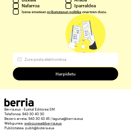
Nafarroa
Iparraldea
Izena ematean
pribatutasun politika
onartzen duzu.
Berria.eus - Euskal Editorea SM
Telefonoa: 943 30 40 30
Bezero arreta: 943 30 43 45 | laguna@berria.eus
Webgunea:
webgunea@berria.eus
Publizitatea:
publi@bidera.eus