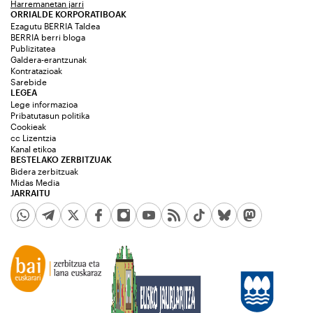
Harremanetan jarri
ORRIALDE KORPORATIBOAK
Ezagutu BERRIA Taldea
BERRIA berri bloga
Publizitatea
Galdera-erantzunak
Kontratazioak
Sarebide
LEGEA
Lege informazioa
Pribatutasun politika
Cookieak
cc Lizentzia
Kanal etikoa
BESTELAKO ZERBITZUAK
Bidera zerbitzuak
Midas Media
JARRAITU