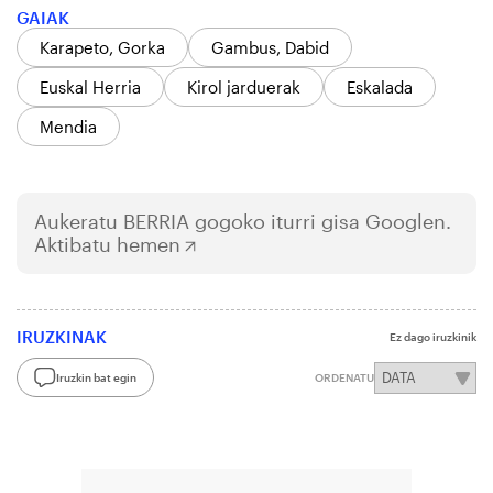
GAIAK
Karapeto, Gorka
Gambus, Dabid
Euskal Herria
Kirol jarduerak
Eskalada
Mendia
Aukeratu
BERRIA
gogoko iturri gisa Googlen.
Aktibatu hemen
IRUZKINAK
Ez dago iruzkinik
Iruzkin bat egin
ORDENATU