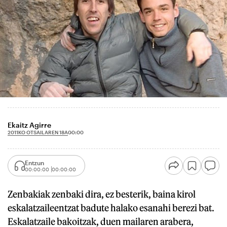
Ekaitz Agirre
2011KO OTSAILAREN 18A
00:00
Entzun
00:00:00
00:00:00
Zenbakiak zenbaki dira, ez besterik, baina kirol
eskalatzaileentzat badute halako esanahi berezi bat.
Eskalatzaile bakoitzak, duen mailaren arabera,