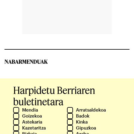
NABARMENDUAK
Harpidetu Berriaren
buletinetara
Mendia
Arratsaldekoa
Goizekoa
Badok
Astekaria
Kinka
Kazetaritza
Gipuzkoa
Bizkaia
Araba