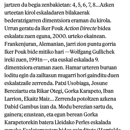
jartzen du begia zenbakietan: 4, 5, 6, 7, 8…Azken
urteetan kirol eskaladaren bilakaerak
bederatzigarren dimentsiora eraman du kirola.
Urrun geratu da Iker Pouk
Action Directe
bidea
eskalatu zuen eguna, 2000. urteko ekainean.
Frankenjuran, Alemanian, jarri zion puntu gorria
Iker Pouk bide mitiko hari —Wolfgang Gullichek
ireki zuen, 1991n—, eta euskal eskalada 9.
dimentsiora eraman zuen. Hamar urteren buruan
loditu egin da zailtasun mugarri hori gainditu duen
eskalatzaile zerrenda. Patxi Usobiaga, Josune
Bereziartu eta Rikar Otegi, Gorka Karapeto, Iban
Larrion, Ekaitz Maiz… Zerrenda potoltzen azkena
Dabid Gambus izan da. Modu berezian sartu da,
gainera; ezustean, eta egun berean Gorka
Karapetorekin batera Lleidako Perles eskalada