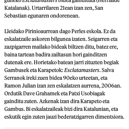
guneko
Esclatamasters
bidea gaindituta (Herrialde
Katalanak). Urtarrilaren 21ean izan zen, San
Sebastian egunaren ondorenean.
Lleidako Pirinioaurrean dago Perles eskola. Ez da
eskalatzaile askoren bilgunea izaten. Seigarren eta
zazpigarren mailako bideak biltzen ditu, batez ere,
baina tartean badira zailtasun hori gainditzen
dutenak ere. Horietako batean jarri zituzten begiak
Gambusek eta Karapetok:
Esclatamasters
. Salva
Serranok ireki zuen bidea 90eko urteetan, eta
Ramon Julian izan zen eskalatzen aurrena, 2006an.
Ordutik Dave Grahamek eta Patxi Usobiagak
gainditu zuten. Azkenak izan dira Karapeto eta
Gambus. Bi eskalatzaileak bizi dira Katalunian, eta
eskutik egin zuten jauzi bederatzigarren dimentsiora.