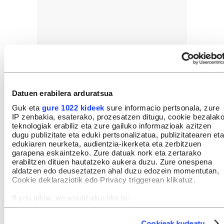
Datuen erabilera arduratsua
Guk eta
gure 1022 kideek
sure informacio pertsonala, zure
IP zenbakia, esaterako, prozesatzen ditugu, cookie bezalak
teknologiak erabiliz eta zure gailuko informazioak azitzen
dugu publizitate eta eduki pertsonalizatua, publizitatearen eta
edukiaren neurketa, audientzia-ikerketa eta zerbitzuen
garapena eskaintzeko. Zure datuak nork eta zertarako
erabiltzen dituen hautatzeko aukera duzu. Zure onespena
aldatzen edo deuseztatzen ahal duzu edozein momentutan,
Cookie deklaraziotik edo Privacy triggerean klikatuz.
If you allow, we would also like to:
Collect information about your geographical location
which can be accurate to within several meters
Cookieak kudeatu