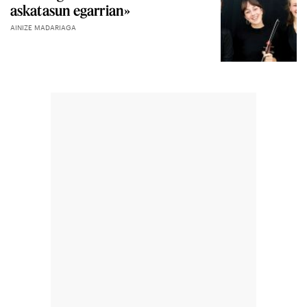
askatasun egarrian»
AINIZE MADARIAGA