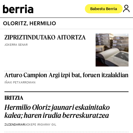
Babestu Berria
OLORITZ, HERMILIO
ZIPRIZTINDUTAKO AITORTZA
JOXERRA SENAR
Arturo Campion Argi izpi bat, foruen itzalaldian
IÑAKI PETXARROMAN
IRITZIA
Hermilio Oloriz jaunari eskainitako
kalea; haren irudia berreskuratzea
ZUZENDARIARI
JOXEPE IRIGARAY GIL