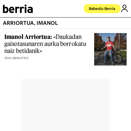
Babestu Berria
ARRIORTUA, IMANOL
Imanol Arriortua:
«Daukadan
gaixotasunaren aurka borrokatu
naiz betidanik»
IÑAKI BERASTEGI