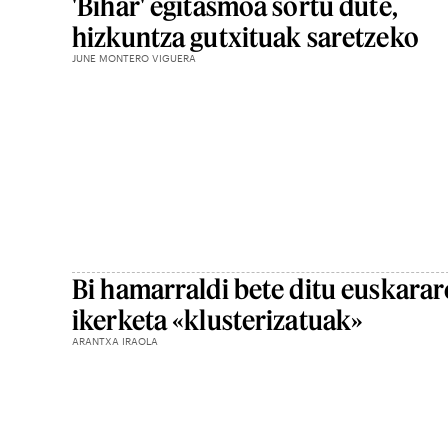
'Bihar' egitasmoa sortu dute,
hizkuntza gutxituak saretzeko
JUNE MONTERO VIGUERA
Bi hamarraldi bete ditu euskara
ikerketa «klusterizatuak»
ARANTXA IRAOLA