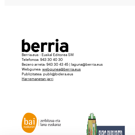
Berria.eus - Euskal Editorea SM
Telefonoa: 943 30 40 30
Bezero arreta: 943 30 43 45 | laguna@berria.eus
Webgunea:
webgunea@berria.eus
Publizitatea:
publi@bidera.eus
Harremanetan jarri