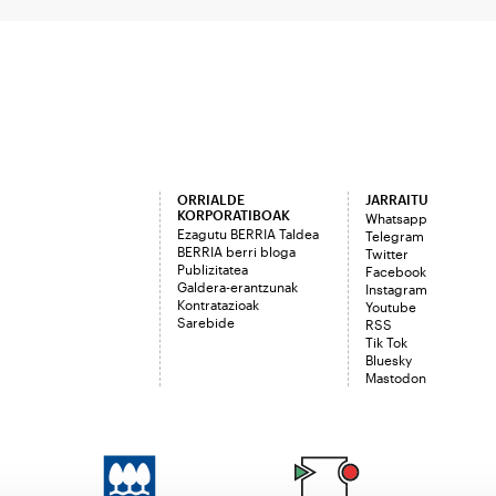
ORRIALDE
JARRAITU
KORPORATIBOAK
Whatsapp
Ezagutu BERRIA Taldea
Telegram
BERRIA berri bloga
Twitter
Publizitatea
Facebook
Galdera-erantzunak
Instagram
Kontratazioak
Youtube
Sarebide
RSS
Tik Tok
Bluesky
Mastodon