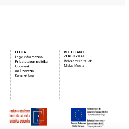
LEGEA
BESTELAKO
ZERBITZUAK
Lege informazioa
Bidera zerbitzuak
Pribatutasun politika
Midas Media
Cookieak
cc Lizentzia
Kanal etikoa