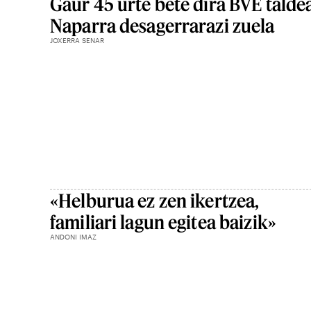
Gaur 45 urte bete dira BVE talde
Naparra desagerrarazi zuela
JOXERRA SENAR
«Helburua ez zen ikertzea,
familiari lagun egitea baizik»
ANDONI IMAZ