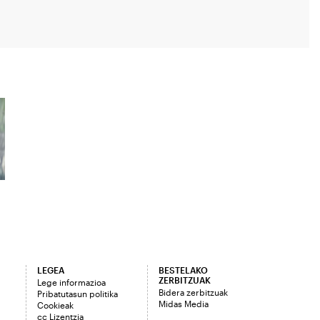
LEGEA
BESTELAKO
ZERBITZUAK
Lege informazioa
Bidera zerbitzuak
Pribatutasun politika
Midas Media
Cookieak
cc Lizentzia