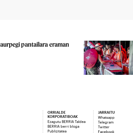
 aurpegi pantailara eraman
ORRIALDE
JARRAITU
KORPORATIBOAK
Whatsapp
Ezagutu BERRIA Taldea
Telegram
BERRIA berri bloga
Twitter
Publizitatea
Facebook