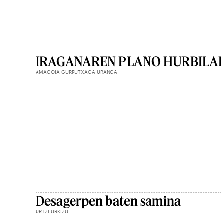
IRAGANAREN PLANO HURBILA
AMAGOIA GURRUTXAGA URANGA
Desagerpen baten samina
URTZI URKIZU