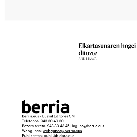
Elkartasunaren hogei
dituzte
ANE ESLAVA
Berria.eus - Euskal Editorea SM
Telefonoa: 943 30 40 30
Bezero arreta: 943 30 43 45 | laguna@berria.eus
Webgunea:
webgunea@berria.eus
Publizitatea:
publi@bidera.eus