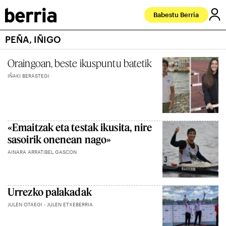
Babestu Berria
PEÑA, IÑIGO
Oraingoan, beste ikuspuntu batetik
IÑAKI BERASTEGI
«Emaitzak eta testak ikusita, nire
sasoirik onenean nago»
AINARA ARRATIBEL GASCON
Urrezko palakadak
JULEN OTAEGI - JULEN ETXEBERRIA