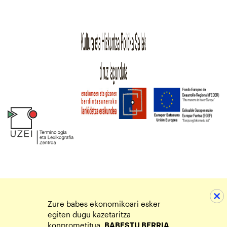
Zure babes ekonomikoari esker
egiten dugu kazetaritza
konprometitua.
BABESTU BERRIA