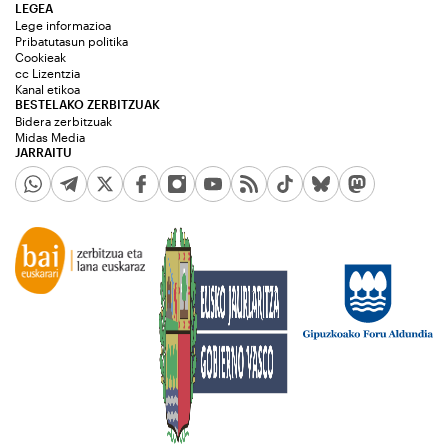
LEGEA
Lege informazioa
Pribatutasun politika
Cookieak
cc Lizentzia
Kanal etikoa
BESTELAKO ZERBITZUAK
Bidera zerbitzuak
Midas Media
JARRAITU