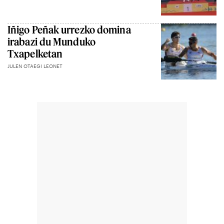
Iñigo Peñak urrezko domina
irabazi du Munduko
Txapelketan
JULEN OTAEGI LEONET