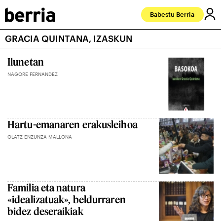
Babestu Berria
GRACIA QUINTANA, IZASKUN
Ilunetan
NAGORE FERNANDEZ
Hartu-emanaren erakusleihoa
OLATZ ENZUNZA MALLONA
Familia eta natura
«idealizatuak», beldurraren
bidez deseraikiak