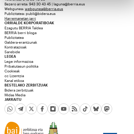
Bezero arreta: 943 30 43 45 | laguna@berria.eus
Webgunea:
webgunea@berria.eus
Publizitatea:
publi@bidera.eus
Harremanetan jarri
ORRIALDE KORPORATIBOAK
Ezagutu BERRIA Taldea
BERRIA berri bloga
Publizitatea
Galdera-erantzunak
Kontratazioak
Sarebide
LEGEA
Lege informazioa
Pribatutasun politika
Cookieak
cc Lizentzia
Kanal etikoa
BESTELAKO ZERBITZUAK
Bidera zerbitzuak
Midas Media
JARRAITU