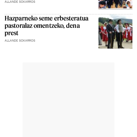
ALLANDE SOKARROS
Hazparneko seme erbesteratua
pastoralaz omentzeko, dena
prest
ALLANDE SOKARROS