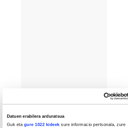
Datuen erabilera arduratsua
Guk eta
gure 1022 kideek
sure informacio pertsonala, zure