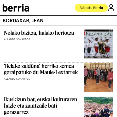
Babestu Berria
BORDAXAR, JEAN
Nolako bizitza, halako heriotza
ALLANDE SOKARROS
'Belako zaldüna' herriko semea
goraipatuko du Maule-Lextarrek
ALLANDE SOKARROS
Ikuskizun bat, euskal kulturaren
hazle eta zaintzaile bati
gorazarrez