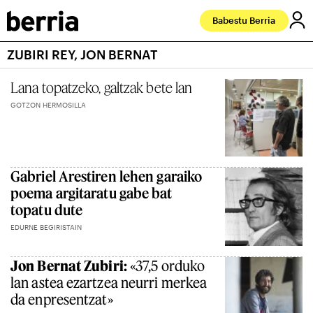
Babestu Berria
ZUBIRI REY, JON BERNAT
Lana topatzeko, galtzak bete lan
GOTZON HERMOSILLA
Gabriel Arestiren lehen garaiko
poema argitaratu gabe bat
topatu dute
EDURNE BEGIRISTAIN
Jon Bernat Zubiri:
«37,5 orduko
lan astea ezartzea neurri merkea
da enpresentzat»