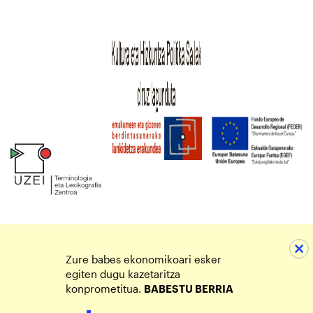
Zure babes ekonomikoari esker
egiten dugu kazetaritza
konprometitua.
BABESTU BERRIA