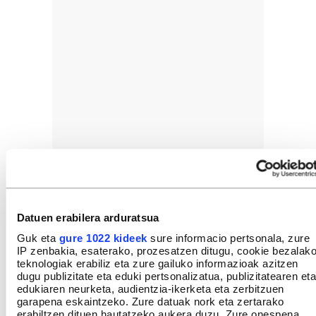
Datuen erabilera arduratsua
Guk eta
gure 1022 kideek
sure informacio pertsonala, zure
IP zenbakia, esaterako, prozesatzen ditugu, cookie bezalak
teknologiak erabiliz eta zure gailuko informazioak azitzen
dugu publizitate eta eduki pertsonalizatua, publizitatearen eta
edukiaren neurketa, audientzia-ikerketa eta zerbitzuen
garapena eskaintzeko. Zure datuak nork eta zertarako
erabiltzen dituen hautatzeko aukera duzu. Zure onespena