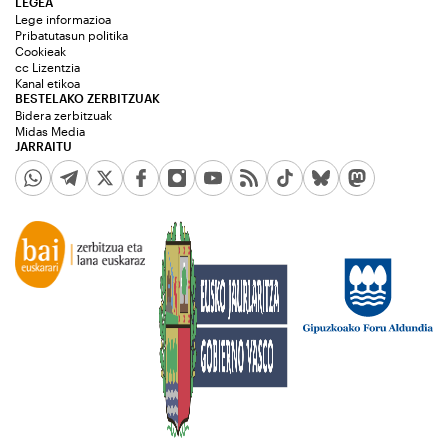
LEGEA
Lege informazioa
Pribatutasun politika
Cookieak
cc Lizentzia
Kanal etikoa
BESTELAKO ZERBITZUAK
Bidera zerbitzuak
Midas Media
JARRAITU