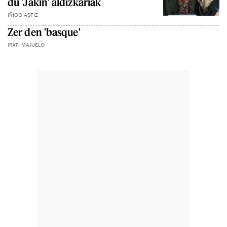
du 'Jakin' aldizkariak
IÑIGO ASTIZ
Zer den 'basque'
IRATI MAJUELO