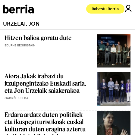
Babestu Berria
URZELAI, JON
Hitzen balioa goratu dute
EDURNE BEGIRISTAIN
Aiora Jakak irabazi du
itzulpengintzako Euskadi saria,
eta Jon Urzelaik saiakerakoa
GARBIÑE UBEDA
Erdara ardatz duten politikek
eta ikuspegi turistikoak euskal
kulturan duten eragina aztertu