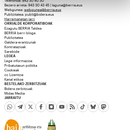
Telefonoa: 943 30 40 30
Bezero arreta: 943 30 43 45 | laguna@berria.eus
Webgunea:
webgunea@berria.eus
Publizitatea:
publi@bidera.eus
Harremanetan jarri
ORRIALDE KORPORATIBOAK
Ezagutu BERRIA Taldea
BERRIA berri bloga
Publizitatea
Galdera-erantzunak
Kontratazioak
Sarebide
LEGEA
Lege informazioa
Pribatutasun politika
Cookieak
cc Lizentzia
Kanal etikoa
BESTELAKO ZERBITZUAK
Bidera zerbitzuak
Midas Media
JARRAITU