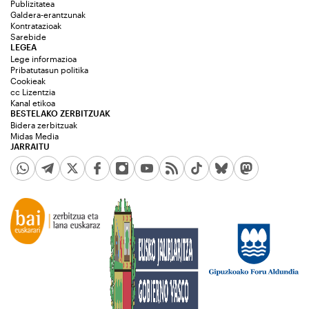
Publizitatea
Galdera-erantzunak
Kontratazioak
Sarebide
LEGEA
Lege informazioa
Pribatutasun politika
Cookieak
cc Lizentzia
Kanal etikoa
BESTELAKO ZERBITZUAK
Bidera zerbitzuak
Midas Media
JARRAITU