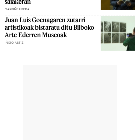
saiakeran
GARBIÑE UBEDA
Juan Luis Goenagaren zutarri
artistikoak bistaratu ditu Bilboko
Arte Ederren Museoak
IÑIGO ASTIZ