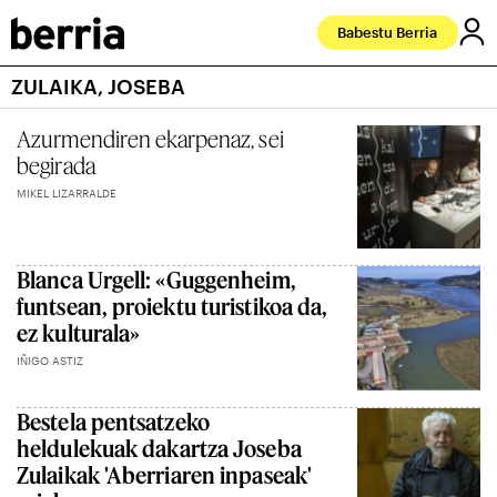
Babestu Berria
ZULAIKA, JOSEBA
Azurmendiren ekarpenaz, sei
begirada
MIKEL LIZARRALDE
Blanca Urgell: «Guggenheim,
funtsean, proiektu turistikoa da,
ez kulturala»
IÑIGO ASTIZ
Bestela pentsatzeko
heldulekuak dakartza Joseba
Zulaikak 'Aberriaren inpaseak'