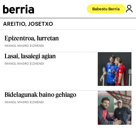
Babestu Berria
AREITIO, JOSETXO
Epizentroa, Iurretan
IMANOL MAGRO EIZMENDI
Lasai, lasaiegi agian
IMANOL MAGRO EIZMENDI
Bidelagunak baino gehiago
IMANOL MAGRO EIZMENDI