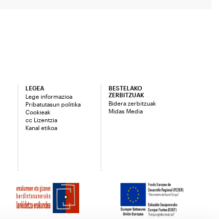
LEGEA
BESTELAKO
ZERBITZUAK
Lege informazioa
Bidera zerbitzuak
Pribatutasun politika
Midas Media
Cookieak
cc Lizentzia
Kanal etikoa