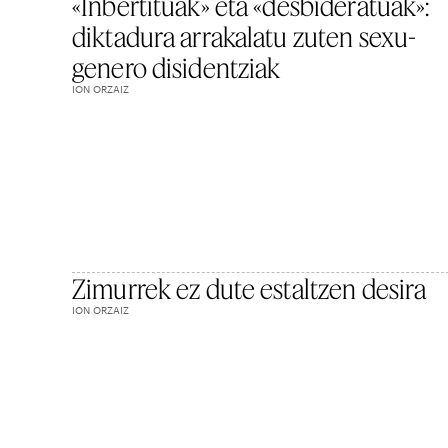
«Inbertituak» eta «desbideratuak»:
diktadura arrakalatu zuten sexu-
genero disidentziak
ION ORZAIZ
Zimurrek ez dute estaltzen desira
ION ORZAIZ