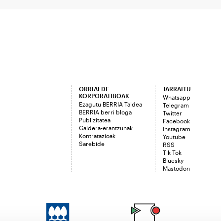
ORRIALDE
JARRAITU
KORPORATIBOAK
Whatsapp
Ezagutu BERRIA Taldea
Telegram
BERRIA berri bloga
Twitter
Publizitatea
Facebook
Galdera-erantzunak
Instagram
Kontratazioak
Youtube
Sarebide
RSS
Tik Tok
Bluesky
Mastodon