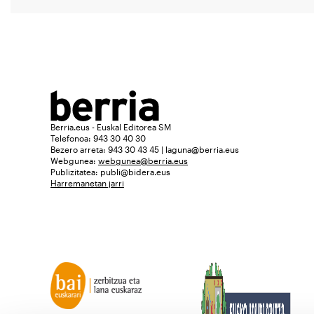
Berria.eus - Euskal Editorea SM
Telefonoa: 943 30 40 30
Bezero arreta: 943 30 43 45 | laguna@berria.eus
Webgunea:
webgunea@berria.eus
Publizitatea:
publi@bidera.eus
Harremanetan jarri