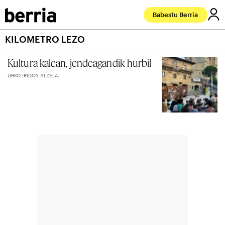
Babestu Berria
KILOMETRO LEZO
Kultura kalean, jendeagandik hurbil
URKO IRIDOY ALZELAI