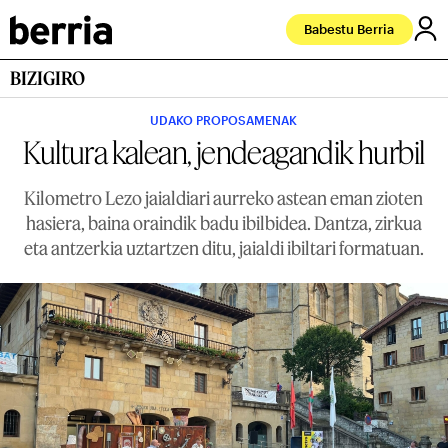
Babestu Berria
BIZIGIRO
UDAKO PROPOSAMENAK
Kultura kalean, jendeagandik hurbil
Kilometro Lezo jaialdiari aurreko astean eman zioten
hasiera, baina oraindik badu ibilbidea. Dantza, zirkua
eta antzerkia uztartzen ditu, jaialdi ibiltari formatuan.