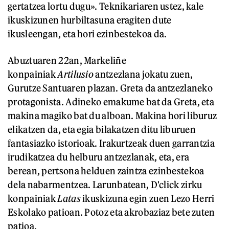
gertatzea lortu dugu». Teknikariaren ustez, kale
ikuskizunen hurbiltasuna eragiten dute
ikusleengan, eta hori ezinbestekoa da.
Abuztuaren 22an, Markeliñe
konpainiak
Artilusio
antzezlana jokatu zuen,
Gurutze Santuaren plazan. Greta da antzezlaneko
protagonista. Adineko emakume bat da Greta, eta
makina magiko bat du alboan. Makina hori liburuz
elikatzen da, eta egia bilakatzen ditu liburuen
fantasiazko istorioak. Irakurtzeak duen garrantzia
irudikatzea du helburu antzezlanak, eta, era
berean, pertsona helduen zaintza ezinbestekoa
dela nabarmentzea. Larunbatean, D'click zirku
konpainiak
Latas
ikuskizuna egin zuen Lezo Herri
Eskolako patioan. Potoz eta akrobaziaz bete zuten
patioa.