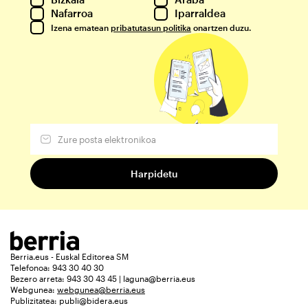
Nafarroa
Iparraldea
Izena ematean
pribatutasun politika
onartzen duzu.
Berria.eus - Euskal Editorea SM
Telefonoa: 943 30 40 30
Bezero arreta: 943 30 43 45 | laguna@berria.eus
Webgunea:
webgunea@berria.eus
Publizitatea:
publi@bidera.eus