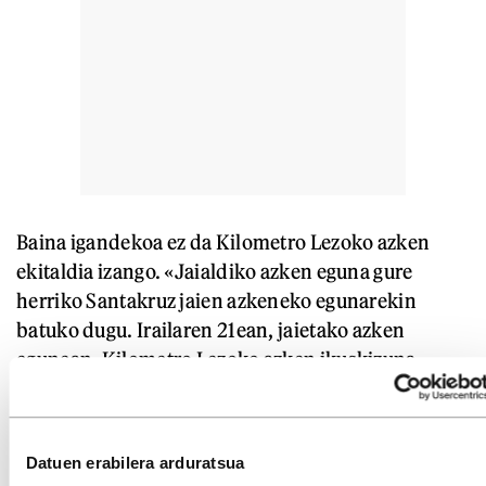
Baina igandekoa ez da Kilometro Lezoko azken
ekitaldia izango. «Jaialdiko azken eguna gure
herriko Santakruz jaien azkeneko egunarekin
batuko dugu. Irailaren 21ean, jaietako azken
egunean, Kilometro Lezoko azken ikuskizuna
izango dugu», esan du Salaberriak.
El baile de la
zurda
dantza emanaldia aukeratu dute jaialdia
ixteko. La Cerda dantza konpainiak egingo du.
Datuen erabilera arduratsua
«Dantza, zirkua eta antzerkia uztartzea lortzen