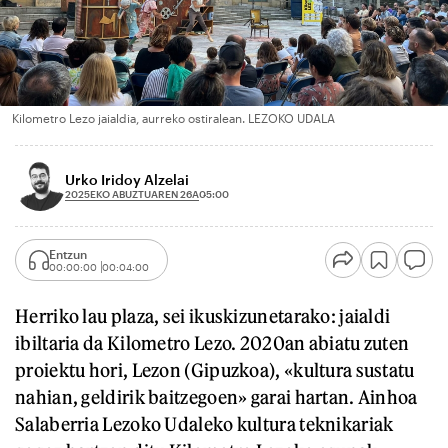
Kilometro Lezo jaialdia, aurreko ostiralean. LEZOKO UDALA
Urko Iridoy Alzelai
2025EKO ABUZTUAREN 26A
05:00
Entzun
00:00:00
00:04:00
Herriko lau plaza, sei ikuskizunetarako: jaialdi
ibiltaria da Kilometro Lezo. 2020an abiatu zuten
proiektu hori, Lezon (Gipuzkoa), «kultura sustatu
nahian, geldirik baitzegoen» garai hartan. Ainhoa
Salaberria Lezoko Udaleko kultura teknikariak