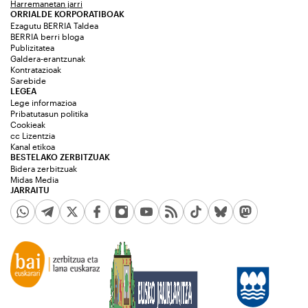
Harremanetan jarri
ORRIALDE KORPORATIBOAK
Ezagutu BERRIA Taldea
BERRIA berri bloga
Publizitatea
Galdera-erantzunak
Kontratazioak
Sarebide
LEGEA
Lege informazioa
Pribatutasun politika
Cookieak
cc Lizentzia
Kanal etikoa
BESTELAKO ZERBITZUAK
Bidera zerbitzuak
Midas Media
JARRAITU