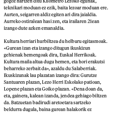
gogoz hartzen ditu Kilometro Lezoko egunak,
teknikari moduan ez ezik, baita lezoar moduan ere.
Aurten, seigarren aldiz egiten ari dira jaialdia.
Aurreko ostiralean hasi zen, eta irailaren 21ean
izango dute azken emanaldia.
Kultura herriari hurbiltzea du helburu egitasmoak.
«Gurean izan eta izango ditugun ikuskizun
gehienak hemengoak dira, Euskal Herrikoak.
Kultura maila altua dugu hemen, eta hori erakutsi
beharreko zerbait da», azaldu du Salaberriak.
Ikuskizunak lau plazatan izango dira: Gurutze
Santuaren plazan, Lezo Herri Eskolako patioan,
Lopene plazan eta Goiko plazan. «Dena doan da,
eta, gainera, kalean izanda, jendea gehiago biltzen
da. Batzuetan badirudi aretoetara sartzeko
beldurra dugula, baina gurean halakorik ez