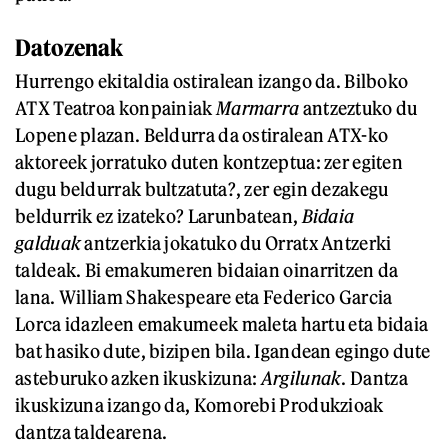
Datozenak
Hurrengo ekitaldia ostiralean izango da. Bilboko
ATX Teatroa konpainiak
Marmarra
antzeztuko du
Lopene plazan. Beldurra da ostiralean ATX-ko
aktoreek jorratuko duten kontzeptua: zer egiten
dugu beldurrak bultzatuta?, zer egin dezakegu
beldurrik ez izateko? Larunbatean,
Bidaia
galduak
antzerkia jokatuko du Orratx Antzerki
taldeak. Bi emakumeren bidaian oinarritzen da
lana. William Shakespeare eta Federico Garcia
Lorca idazleen emakumeek maleta hartu eta bidaia
bat hasiko dute, bizipen bila. Igandean egingo dute
asteburuko azken ikuskizuna:
Argilunak
. Dantza
ikuskizuna izango da, Komorebi Produkzioak
dantza taldearena.