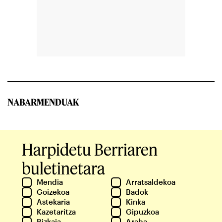
NABARMENDUAK
Harpidetu Berriaren
buletinetara
Mendia
Arratsaldekoa
Goizekoa
Badok
Astekaria
Kinka
Kazetaritza
Gipuzkoa
Bizkaia
Araba