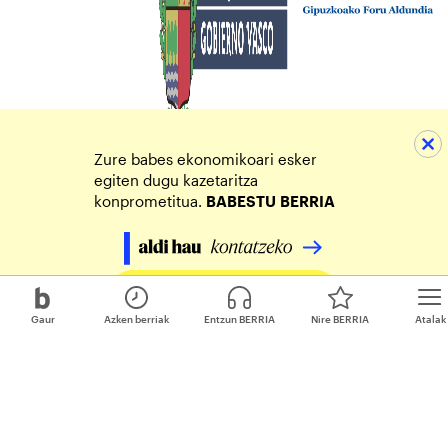
Zure babes ekonomikoari esker
egiten dugu kazetaritza
konprometitua.
BABESTU
BERRIA
Egin zure ekarpena
Gaur
Azken berriak
Entzun BERRIA
Nire BERRIA
Atalak