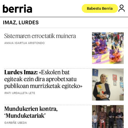
Babestu Berria
IMAZ, LURDES
Sistemaren erroetatik muinera
AMAIA IGARTUA ARISTONDO
Lurdes Imaz:
«Eskolen bat
egiteak ezin dira aprobetxatu
publikoan murrizketak egiteko»
IRATI URDALLETA LETE
Mundukerien kontra,
‘Munduketariak’
GARBIÑE UBEDA