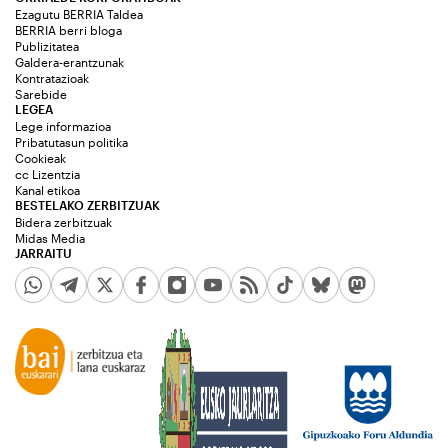
Ezagutu BERRIA Taldea
BERRIA berri bloga
Publizitatea
Galdera-erantzunak
Kontratazioak
Sarebide
LEGEA
Lege informazioa
Pribatutasun politika
Cookieak
cc Lizentzia
Kanal etikoa
BESTELAKO ZERBITZUAK
Bidera zerbitzuak
Midas Media
JARRAITU