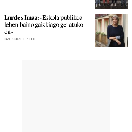
Lurdes Imaz:
«Eskola publikoa
lehen baino gaizkiago geratuko
da»
IRATI URDALLETA LETE