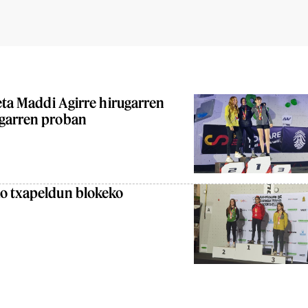
 eta Maddi Agirre hirugarren
igarren proban
o txapeldun blokeko