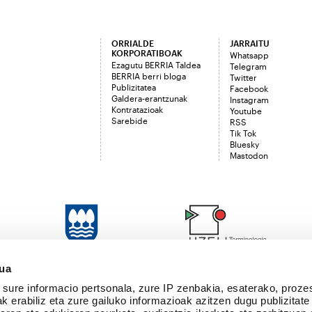
ORRIALDE
JARRAITU
KORPORATIBOAK
Whatsapp
Ezagutu BERRIA Taldea
Telegram
BERRIA berri bloga
Twitter
Publizitatea
Facebook
Galdera-erantzunak
Instagram
Kontratazioak
Youtube
Sarebide
RSS
Tik Tok
Bluesky
Mastodon
sua
sure informacio pertsonala, zure IP zenbakia, esaterako, proze
k erabiliz eta zure gailuko informazioak azitzen dugu publizitate