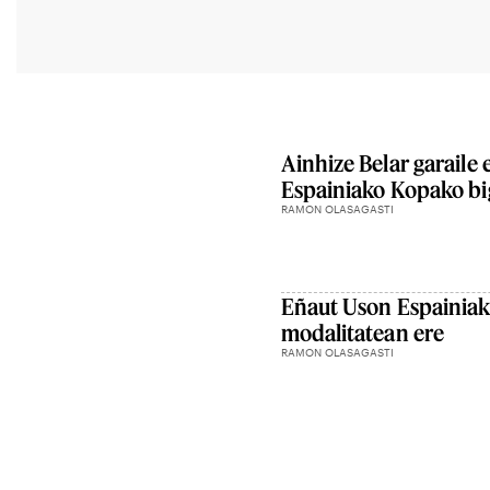
Ainhize Belar garaile
Espainiako Kopako b
RAMON OLASAGASTI
Eñaut Uson Espainiak
modalitatean ere
RAMON OLASAGASTI