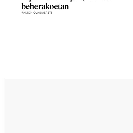
beherakoetan
RAMON OLASAGASTI