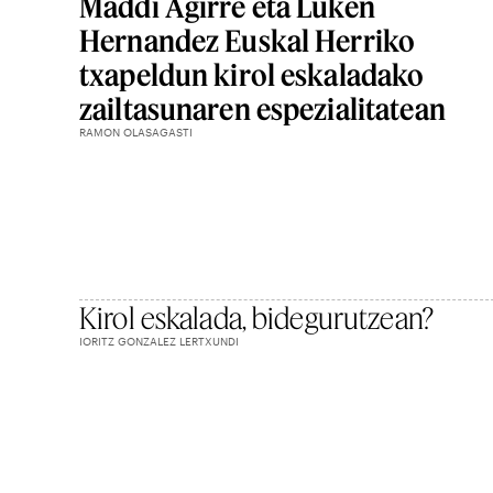
Maddi Agirre eta Luken
Hernandez Euskal Herriko
txapeldun kirol eskaladako
zailtasunaren espezialitatean
RAMON OLASAGASTI
Kirol eskalada, bidegurutzean?
IORITZ GONZALEZ LERTXUNDI