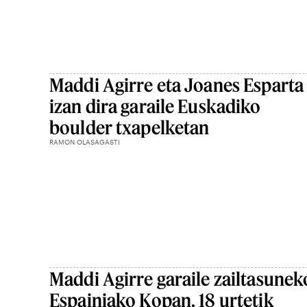
Maddi Agirre eta Joanes Esparta
izan dira garaile Euskadiko
boulder txapelketan
RAMON OLASAGASTI
Maddi Agirre garaile zailtasunek
Espainiako Kopan, 18 urtetik