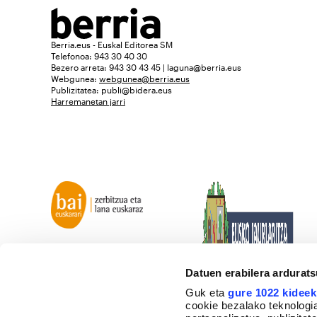
Berria.eus - Euskal Editorea SM
Telefonoa: 943 30 40 30
Bezero arreta: 943 30 43 45 | laguna@berria.eus
Webgunea:
webgunea@berria.eus
Publizitatea:
publi@bidera.eus
Harremanetan jarri
Datuen erabilera ardurat
Guk eta
gure 1022 kideek
cookie bezalako teknologia