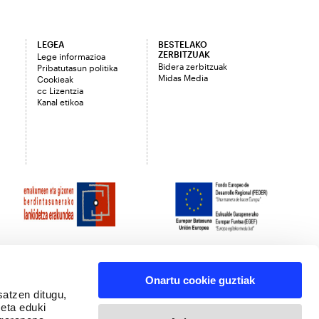
LEGEA
BESTELAKO
ZERBITZUAK
Lege informazioa
Bidera zerbitzuak
Pribatutasun politika
Midas Media
Cookieak
cc Lizentzia
Kanal etikoa
Onartu cookie guztiak
satzen ditugu,
 eta eduki