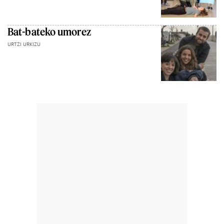
Bat-bateko umorez
URTZI URKIZU