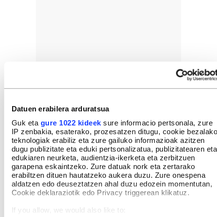
Datuen erabilera arduratsua
Guk eta
gure 1022 kideek
sure informacio pertsonala, zure
IP zenbakia, esaterako, prozesatzen ditugu, cookie bezalak
teknologiak erabiliz eta zure gailuko informazioak azitzen
dugu publizitate eta eduki pertsonalizatua, publizitatearen eta
edukiaren neurketa, audientzia-ikerketa eta zerbitzuen
garapena eskaintzeko. Zure datuak nork eta zertarako
erabiltzen dituen hautatzeko aukera duzu. Zure onespena
aldatzen edo deuseztatzen ahal duzu edozein momentutan,
Cookie deklaraziotik edo Privacy triggerean klikatuz.
If you allow, we would also like to: