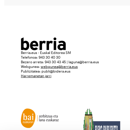
Berria.eus - Euskal Editorea SM
Telefonoa: 943 30 40 30
Bezero arreta: 943 30 43 45 | laguna@berria.eus
Webgunea:
webgunea@berria.eus
Publizitatea:
publi@bidera.eus
Harremanetan jarri