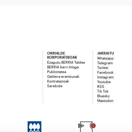
ORRIALDE
JARRAITU
KORPORATIBOAK
Whatsapp
Ezagutu BERRIA Taldea
Telegram
BERRIA berri bloga
Twitter
Publizitatea
Facebook
Galdera-erantzunak
Instagram
Kontratazioak
Youtube
Sarebide
RSS
Tik Tok
Bluesky
Mastodon