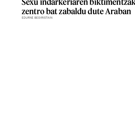
Sexu indarkeriaren biktimentza
zentro bat zabaldu dute Araban
EDURNE BEGIRISTAIN