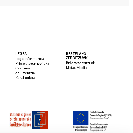
LEGEA
BESTELAKO
ZERBITZUAK
Lege informazioa
Bidera zerbitzuak
Pribatutasun politika
Midas Media
Cookieak
cc Lizentzia
Kanal etikoa