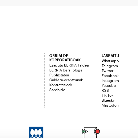
ORRIALDE
JARRAITU
KORPORATIBOAK
Whatsapp
Ezagutu BERRIA Taldea
Telegram
BERRIA berri bloga
Twitter
Publizitatea
Facebook
Galdera-erantzunak
Instagram
Kontratazioak
Youtube
Sarebide
RSS
Tik Tok
Bluesky
Mastodon