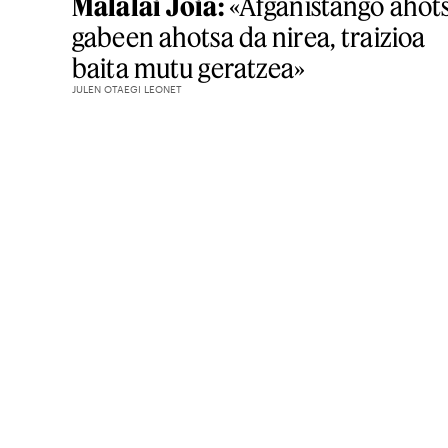
Malalai Joia:
«Afganistango ahots
gabeen ahotsa da nirea, traizioa
baita mutu geratzea»
JULEN OTAEGI LEONET