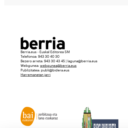
Berria.eus - Euskal Editorea SM
Telefonoa: 943 30 40 30
Bezero arreta: 943 30 43 45 | laguna@berria.eus
Webgunea:
webgunea@berria.eus
Publizitatea:
publi@bidera.eus
Harremanetan jarri