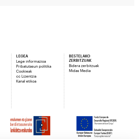
LEGEA
BESTELAKO
ZERBITZUAK
Lege informazioa
Bidera zerbitzuak
Pribatutasun politika
Midas Media
Cookieak
cc Lizentzia
Kanal etikoa