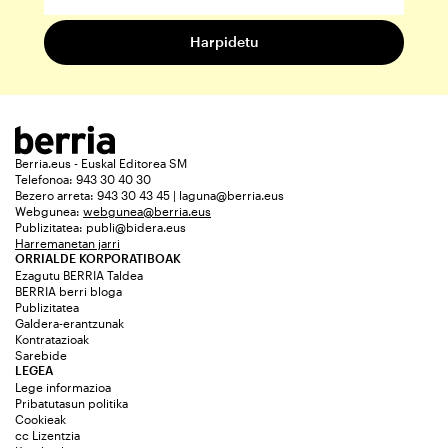
Berria.eus - Euskal Editorea SM
Telefonoa: 943 30 40 30
Bezero arreta: 943 30 43 45 | laguna@berria.eus
Webgunea:
webgunea@berria.eus
Publizitatea:
publi@bidera.eus
Harremanetan jarri
ORRIALDE KORPORATIBOAK
Ezagutu BERRIA Taldea
BERRIA berri bloga
Publizitatea
Galdera-erantzunak
Kontratazioak
Sarebide
LEGEA
Lege informazioa
Pribatutasun politika
Cookieak
cc Lizentzia