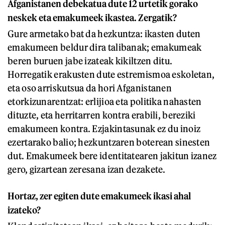
Afganistanen debekatua dute 12 urtetik gorako
neskek eta emakumeek ikastea. Zergatik?
Gure armetako bat da hezkuntza: ikasten duten
emakumeen beldur dira talibanak; emakumeak
beren buruen jabe izateak kikiltzen ditu.
Horregatik erakusten dute estremismoa eskoletan,
eta oso arriskutsua da hori Afganistanen
etorkizunarentzat: erlijioa eta politika nahasten
dituzte, eta herritarren kontra erabili, bereziki
emakumeen kontra. Ezjakintasunak ez du inoiz
ezertarako balio; hezkuntzaren boterean sinesten
dut. Emakumeek bere identitatearen jakitun izanez
gero, gizartean zeresana izan dezakete.
Hortaz, zer egiten dute emakumeek ikasi ahal
izateko?