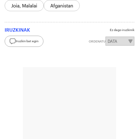
Joia, Malalai
Afganistan
IRUZKINAK
Ez dago iruzkinik
Iruzkin bat egin
ORDENATU