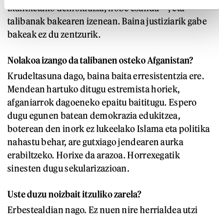
txantxetako demokrazia, hobe esanda—, eta
talibanak bakearen izenean. Baina justiziarik gabe
bakeak ez du zentzurik.
Nolakoa izango da talibanen osteko Afganistan?
Krudeltasuna dago, baina baita erresistentzia ere.
Mendean hartuko ditugu estremista horiek,
afganiarrok dagoeneko epaitu baititugu. Espero
dugu egunen batean demokrazia edukitzea,
boterean den inork ez lukeelako Islama eta politika
nahastu behar, are gutxiago jendearen aurka
erabiltzeko. Horixe da arazoa. Horrexegatik
sinesten dugu sekularizazioan.
Uste duzu noizbait itzuliko zarela?
Erbestealdian nago. Ez nuen nire herrialdea utzi