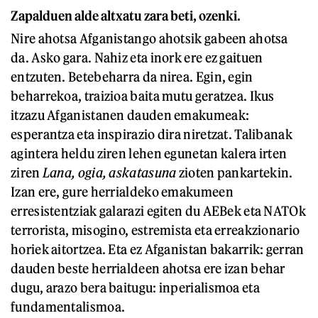
Zapalduen alde altxatu zara beti, ozenki.
Nire ahotsa Afganistango ahotsik gabeen ahotsa
da. Asko gara. Nahiz eta inork ere ez gaituen
entzuten. Betebeharra da nirea. Egin, egin
beharrekoa, traizioa baita mutu geratzea. Ikus
itzazu Afganistanen dauden emakumeak:
esperantza eta inspirazio dira niretzat. Talibanak
agintera heldu ziren lehen egunetan kalera irten
ziren
Lana, ogia, askatasuna
zioten pankartekin.
Izan ere, gure herrialdeko emakumeen
erresistentziak galarazi egiten du AEBek eta NATOk
terrorista, misogino, estremista eta erreakzionario
horiek aitortzea. Eta ez Afganistan bakarrik: gerran
dauden beste herrialdeen ahotsa ere izan behar
dugu, arazo bera baitugu: inperialismoa eta
fundamentalismoa.