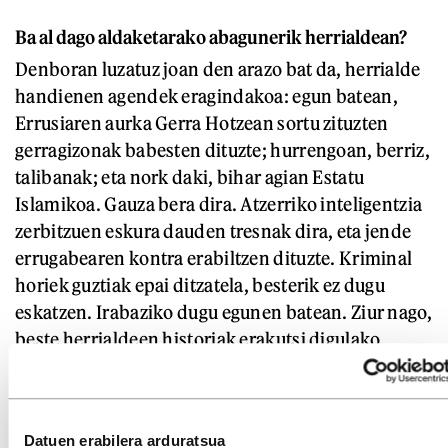
Ba al dago aldaketarako abagunerik herrialdean?
Denboran luzatuz joan den arazo bat da, herrialde
handienen agendek eragindakoa: egun batean,
Errusiaren aurka Gerra Hotzean sortu zituzten
gerragizonak babesten dituzte; hurrengoan, berriz,
talibanak; eta nork daki, bihar agian Estatu
Islamikoa. Gauza bera dira. Atzerriko inteligentzia
zerbitzuen eskura dauden tresnak dira, eta jende
errugabearen kontra erabiltzen dituzte. Kriminal
horiek guztiak epai ditzatela, besterik ez dugu
eskatzen. Irabaziko dugu egunen batean. Ziur nago,
beste herrialdeen historiak erakutsi digulako
nazioak euren kabuz soilik aska daitezkeela. Geu
ere harro gara gure historiaz: okupatzaileei
erresistentzia eginez erantzun diegu beti.
Datuen erabilera arduratsua