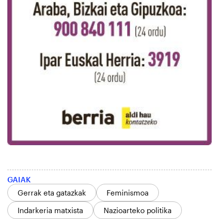
GAIAK
Gerrak eta gatazkak
Feminismoa
Indarkeria matxista
Nazioarteko politika