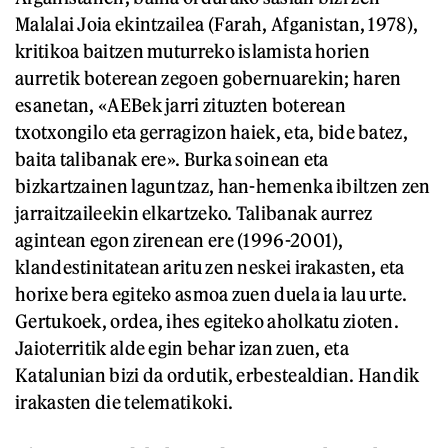
Malalai Joia ekintzailea (Farah, Afganistan, 1978),
kritikoa baitzen muturreko islamista horien
aurretik boterean zegoen gobernuarekin; haren
esanetan, «AEBek jarri zituzten boterean
txotxongilo eta gerragizon haiek, eta, bide batez,
baita talibanak ere». Burka soinean eta
bizkartzainen laguntzaz, han-hemenka ibiltzen zen
jarraitzaileekin elkartzeko. Talibanak aurrez
agintean egon zirenean ere (1996-2001),
klandestinitatean aritu zen neskei irakasten, eta
horixe bera egiteko asmoa zuen duela ia lau urte.
Gertukoek, ordea, ihes egiteko aholkatu zioten.
Jaioterritik alde egin behar izan zuen, eta
Katalunian bizi da ordutik, erbestealdian. Handik
irakasten die telematikoki.