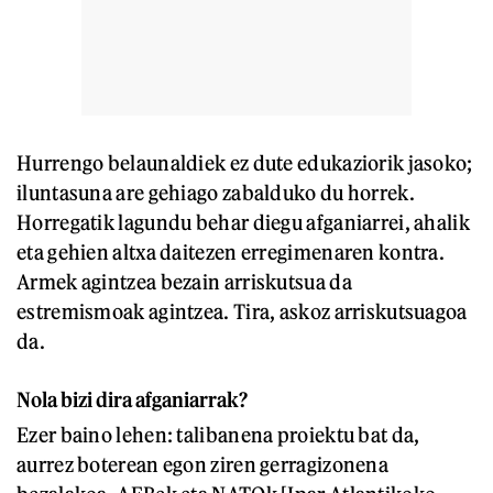
Hurrengo belaunaldiek ez dute edukaziorik jasoko;
iluntasuna are gehiago zabalduko du horrek.
Horregatik lagundu behar diegu afganiarrei, ahalik
eta gehien altxa daitezen erregimenaren kontra.
Armek agintzea bezain arriskutsua da
estremismoak agintzea. Tira, askoz arriskutsuagoa
da.
Nola bizi dira afganiarrak?
Ezer baino lehen: talibanena proiektu bat da,
aurrez boterean egon ziren gerragizonena