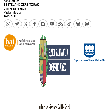
Kanal etikoa
BESTELAKO ZERBITZUAK
Bidera zerbitzuak
Midas Media
JARRAITU