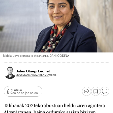
Malalai Joya ekintzaile afganiarra. DANI CODINA
Julen Otaegi Leonet
2025EKO MAIATZAREN 21A
05:05
Entzun
00:00:00
00:00:00
Talibanak 2021eko abuztuan heldu ziren agintera
Afganistanen, baina ordurako sasian bizi zen