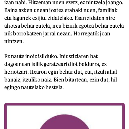
izan nahi. Hitzeman nuen ezetz, ez nintzela joango.
Baina azken unean joatea erabaki nuen, familiak
eta lagunek exijitu zidatelako. Esan zidaten nire
ahotsa behar zutela, neu bizirik egotea behar zutela
nik borrokatzen jarrai nezan. Horregatik joan
nintzen.
Ez naute inoiz isilduko. Injustiziaren bat
dagoenean isilik geratzeari diot beldurra, ez
heriotzari. Itxaron egin behar dut, eta, itzuli ahal
banaiz, itzuliko naiz. Bien bitartean, ezin dut, hil
egingo nautelako bestela.