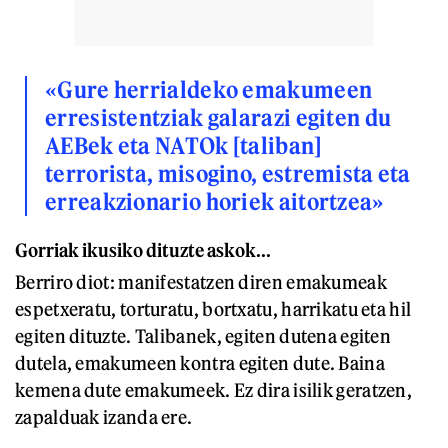
«Gure herrialdeko emakumeen
erresistentziak galarazi egiten du
AEBek eta NATOk [taliban]
terrorista, misogino, estremista eta
erreakzionario horiek aitortzea»
Gorriak ikusiko dituzte askok...
Berriro diot: manifestatzen diren emakumeak
espetxeratu, torturatu, bortxatu, harrikatu eta hil
egiten dituzte. Talibanek, egiten dutena egiten
dutela, emakumeen kontra egiten dute. Baina
kemena dute emakumeek. Ez dira isilik geratzen,
zapalduak izanda ere.