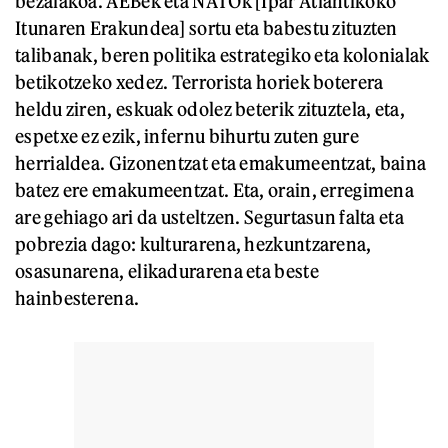
bezalakoa. AEBek eta NATOk [Ipar Atlantikoko
Itunaren Erakundea] sortu eta babestu zituzten
talibanak, beren politika estrategiko eta kolonialak
betikotzeko xedez. Terrorista horiek boterera
heldu ziren, eskuak odolez beterik zituztela, eta,
espetxe ez ezik, infernu bihurtu zuten gure
herrialdea. Gizonentzat eta emakumeentzat, baina
batez ere emakumeentzat. Eta, orain, erregimena
are gehiago ari da usteltzen. Segurtasun falta eta
pobrezia dago: kulturarena, hezkuntzarena,
osasunarena, elikadurarena eta beste
hainbesterena.