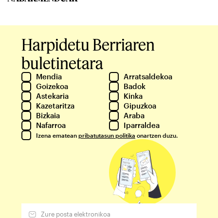
Harpidetu Berriaren
buletinetara
Mendia
Arratsaldekoa
Goizekoa
Badok
Astekaria
Kinka
Kazetaritza
Gipuzkoa
Bizkaia
Araba
Nafarroa
Iparraldea
Izena ematean
pribatutasun politika
onartzen duzu.