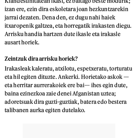
Klandestinitatean ikasi, ez baitago beste modurik;
izan ere, ezin dira eskoletara joan hezkuntzarekin
jarrai dezaten. Dena den, ez dugu nahi haiek
itxaropenik galtzea, eta horregatik irakasten diegu.
Arrisku handia hartzen dute ikasle eta irakasle
ausart horiek.
Zeintzuk dira arrisku horiek?
Irakasleak kaleratu, atxilotu, espetxeratu, torturatu
eta hil egiten dituzte. Ankerki. Horietako askok —
eta herritar aurrerakoiek ere bai— ihes egin dute,
baina ezinezkoa zaie denei Afganistan uztea;
adoretsuak dira guzti-guztiak, batera edo bestera
talibanen aurka egiten dutelako.