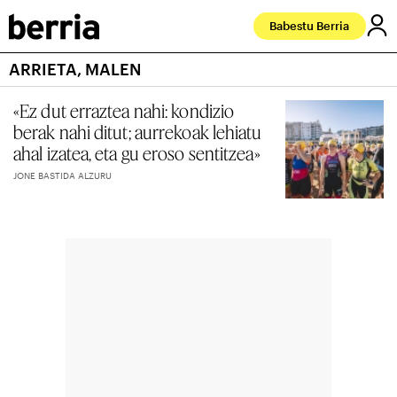
Babestu Berria
ARRIETA, MALEN
«Ez dut erraztea nahi: kondizio
berak nahi ditut; aurrekoak lehiatu
ahal izatea, eta gu eroso sentitzea»
JONE BASTIDA ALZURU