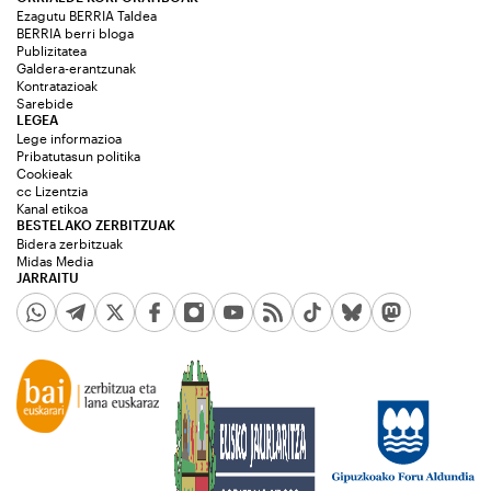
Ezagutu BERRIA Taldea
BERRIA berri bloga
Publizitatea
Galdera-erantzunak
Kontratazioak
Sarebide
LEGEA
Lege informazioa
Pribatutasun politika
Cookieak
cc Lizentzia
Kanal etikoa
BESTELAKO ZERBITZUAK
Bidera zerbitzuak
Midas Media
JARRAITU