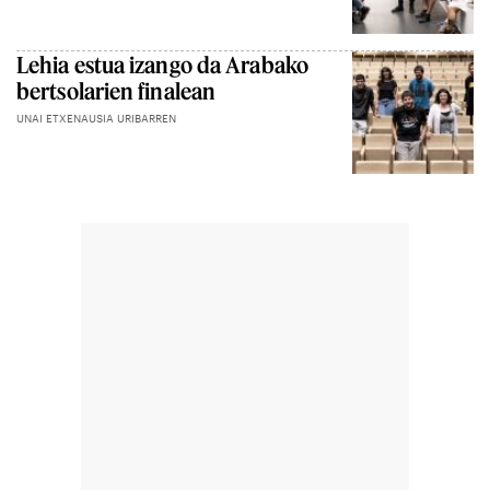
Lehia estua izango da Arabako
bertsolarien finalean
UNAI ETXENAUSIA URIBARREN