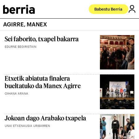
Babestu Berria
AGIRRE, MANEX
Sei faborito, txapel bakarra
EDURNE BEGIRISTAIN
Etxetik abiatuta finalera
bueltatuko da Manex Agirre
OIHANA ARANA
Jokoan dago Arabako txapela
UNAI ETXENAUSIA URIBARREN