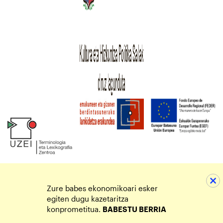
Zure babes ekonomikoari esker
egiten dugu kazetaritza
konprometitua.
BABESTU BERRIA