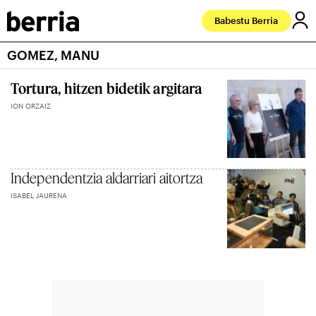
Babestu Berria
GOMEZ, MANU
Tortura, hitzen bidetik argitara
ION ORZAIZ
Independentzia aldarriari aitortza
ISABEL JAURENA