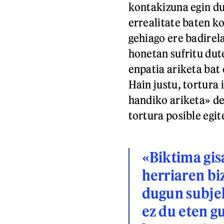
kontakizuna egin du
errealitate baten k
gehiago ere badirel
honetan sufritu dute
enpatia ariketa bat
Hain justu, tortura 
handiko ariketa» de
tortura posible egit
«Biktima gis
herriaren bi
dugun subjek
ez du eten g