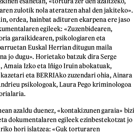
inen esanetan, «tortura zer den azaltzeko,
raren zulotik nola ateratzen ahal den jakiteko».
in, ordea, hainbat adituren ekarpena ere jaso
umentalaren egileek: «Zuzenbidearen,
oria garaikidearen, psikologiaren eta
parruetan Euskal Herrian ditugun maila
a jo dugu». Horietako batzuk dira Serge
a, Amaia Izko eta Iñigo Iruin abokatuak,
kazetari eta BERRIAko zuzendari ohia, Ainara
Andrieu psikologoak, Laura Pego kriminologoa
orialaria.
an azaldu duenez, «kontakizunen garaia» biz
eta dokumentalaren egileek ezinbestekotzat jo
riko hori islatzea: «Guk torturaren