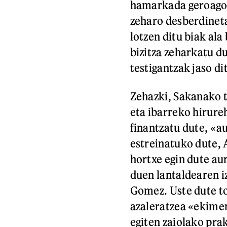
hamarkada geroago,
zeharo desberdinetan
lotzen ditu biak al
bizitza zeharkatu d
testigantzak jaso di
Zehazki, Sakanako t
eta ibarreko hirure
finantzatu dute, «a
estreinatuko dute, 
hortxe egin dute a
duen lantaldearen i
Gomez. Uste dute to
azaleratzea «ekimen
egiten zaiolako prak