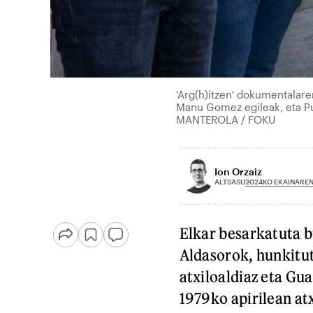
'Arg(h)itzen' dokumentalare
Manu Gomez egileak, eta Pu
MANTEROLA / FOKU
Ion Orzaiz
2024KO EKAINAREN
ALTSASU
Elkar besarkatuta b
Aldasorok, hunkitut
atxiloaldiaz eta Gua
1979ko apirilean atx