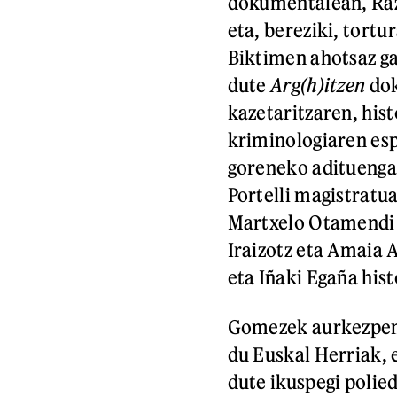
dokumentalean, Razk
eta, bereziki, tortu
Biktimen ahotsaz ga
dute
Arg(h)itzen
dok
kazetaritzaren, hist
kriminologiaren es
goreneko adituengan
Portelli magistratu
Martxelo Otamendi 
Iraizotz eta Amaia 
eta Iñaki Egaña hist
Gomezek aurkezpene
du Euskal Herriak, 
dute ikuspegi polied