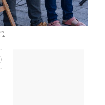
eta
OBA