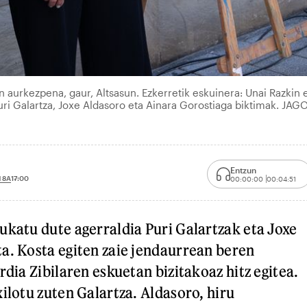
n aurkezpena, gaur, Altsasun. Ezkerretik eskuinera: Unai Razkin 
ri Galartza, Joxe Aldasoro eta Ainara Gorostiaga biktimak. JAG
Entzun
 8A
17:00
00:00:00
00:04:51
ukatu dute agerraldia Puri Galartzak eta Joxe
a. Kosta egiten zaie jendaurrean beren
rdia Zibilaren eskuetan bizitakoaz hitz egitea.
ilotu zuten Galartza. Aldasoro, hiru