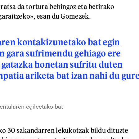
ratsa da tortura behingoz eta betirako
 garaitzeko», esan du Gomezek.
aren kontakizunetako bat egin
n gara sufrimendu gehiago ere
a gatazka honetan sufritu duten
npatia ariketa bat izan nahi du gur
entalaren egileetako bat
ko 30 sakandarren lekukotzak bildu dituzte