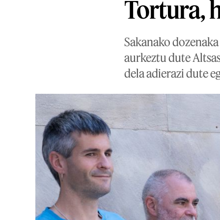
Tortura, h
Sakanako dozenaka t
aurkeztu dute Altsas
dela adierazi dute eg