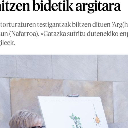
itzen bidetik argitara
orturaturen testigantzak biltzen dituen 'Arg(
un (Nafarroa). «Gatazka sufritu dutenekiko enp
ileek.