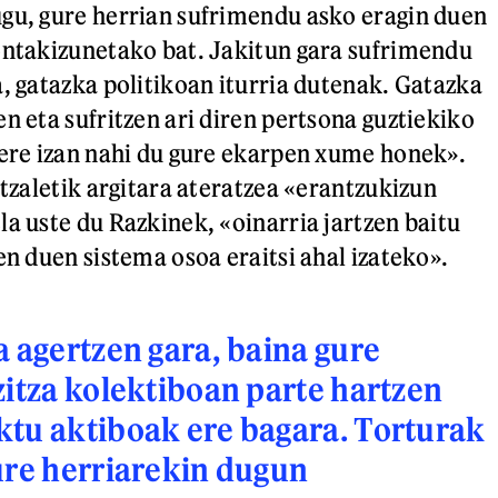
gu, gure herrian sufrimendu asko eragin duen
ontakizunetako bat. Jakitun gara sufrimendu
a, gatazka politikoan iturria dutenak. Gatazka
n eta sufritzen ari diren pertsona guztiekiko
 ere izan nahi du gure ekarpen xume honek».
itzaletik argitara ateratzea «erantzukizun
la uste du Razkinek, «oinarria jartzen baitu
en duen sistema osoa eraitsi ahal izateko».
a agertzen gara, baina gure
zitza kolektiboan parte hartzen
tu aktiboak ere bagara. Torturak
ure herriarekin dugun