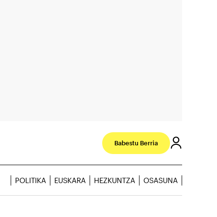
Babestu Berria
POLITIKA
EUSKARA
HEZKUNTZA
OSASUNA