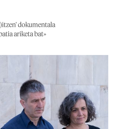
h)itzen' dokumentala
atia ariketa bat»