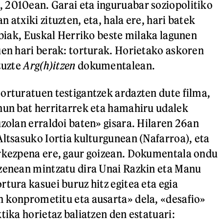
 2010ean. Garai eta inguruabar soziopolitiko
 atxiki zituzten, eta, hala ere, hari batek
a biak, Euskal Herriko beste milaka lagunen
uen hari berak: torturak. Horietako askoren
tuzte
Arg(h)itzen
dokumentalean.
orturatuen testigantzek ardazten dute filma,
hun bat herritarrek eta hamahiru udalek
uzolan erraldoi baten» gisara. Hilaren 26an
Altsasuko Iortia kulturgunean (Nafarroa), eta
urkezpena ere, gaur goizean. Dokumentala ondu
zenean mintzatu dira Unai Razkin eta Manu
rtura kasuei buruz hitz egitea eta egia
 konprometitu eta ausarta» dela, «desafio»
tika horietaz baliatzen den estatuari: