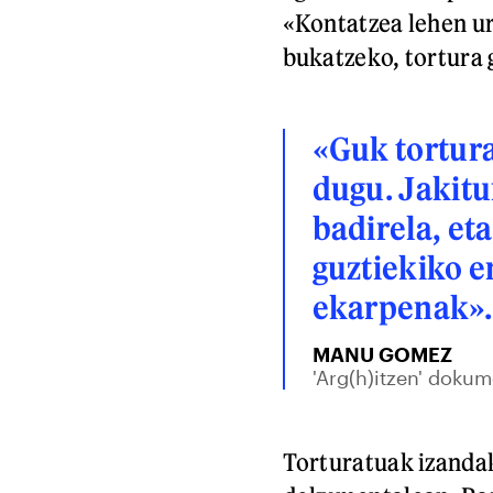
«Kontatzea lehen ur
bukatzeko, tortura
«Guk tortur
dugu. Jakitu
badirela, et
guztiekiko e
ekarpenak».
MANU GOMEZ
'Arg(h)itzen' dokum
Torturatuak izanda