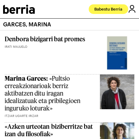
Babestu Berria
GARCES, MARINA
Denbora bizigarri bat promes
IRATI MAJUELO
Marina Garces:
«Pultsio
erreakzionarioak berriz
aktibatzen ditu iragan
idealizatuak eta pribilegioen
inguruko loturak»
ITZIAR UGARTE IRIZAR
«Azken urteotan biziberritze bat
izan du filosofiak»