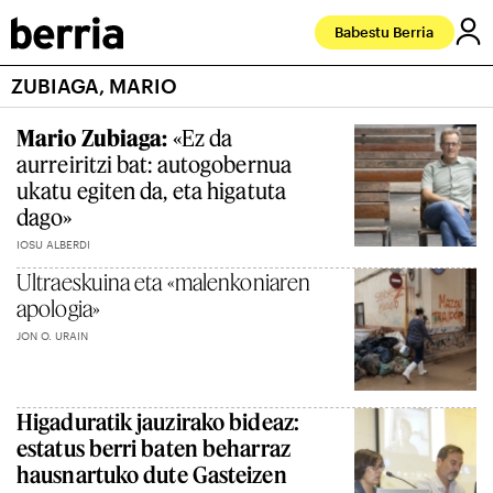
Babestu Berria
ZUBIAGA, MARIO
Mario Zubiaga:
«Ez da
aurreiritzi bat: autogobernua
ukatu egiten da, eta higatuta
dago»
IOSU ALBERDI
Ultraeskuina eta «malenkoniaren
apologia»
JON O. URAIN
Higaduratik jauzirako bideaz:
estatus berri baten beharraz
hausnartuko dute Gasteizen