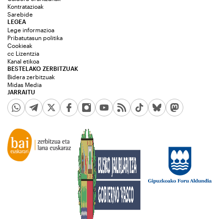
Kontratazioak
Sarebide
LEGEA
Lege informazioa
Pribatutasun politika
Cookieak
cc Lizentzia
Kanal etikoa
BESTELAKO ZERBITZUAK
Bidera zerbitzuak
Midas Media
JARRAITU