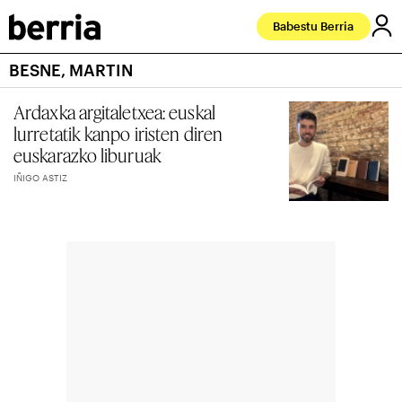
Babestu Berria
BESNE, MARTIN
Ardaxka argitaletxea: euskal
lurretatik kanpo iristen diren
euskarazko liburuak
IÑIGO ASTIZ