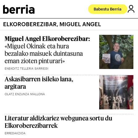
Babestu Berria
ELKOROBEREZIBAR, MIGUEL ANGEL
Miguel Angel Elkoroberezibar:
«Miguel Okinak eta hura
bezalako maisuek duintasuna
eman zioten pinturari»
ENEKOITZ TELLERIA SARRIEGI
Askasibarren isileko lana,
argitara
OLATZ ENZUNZA MALLONA
Literatur aldizkariez webgunea sortu du
Elkoroberezibarrek
ERREDAKZIOA