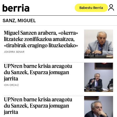
Babestu Berria
SANZ, MIGUEL
Miguel Sanzen arabera, «okerra»
litzateke zonifikazioa amaitzea,
«tirabirak eragingo lituzkeelako»
JOXERRA SENAR
UPNren barne krisia areagotu
du Sanzek, Esparza jomugan
jarrita
ION ORZAIZ
UPNren barne krisia areagotu
du Sanzek, Esparza jomugan
jarrita