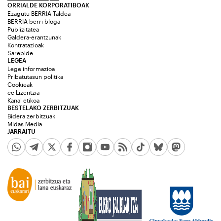
ORRIALDE KORPORATIBOAK
Ezagutu BERRIA Taldea
BERRIA berri bloga
Publizitatea
Galdera-erantzunak
Kontratazioak
Sarebide
LEGEA
Lege informazioa
Pribatutasun politika
Cookieak
cc Lizentzia
Kanal etikoa
BESTELAKO ZERBITZUAK
Bidera zerbitzuak
Midas Media
JARRAITU