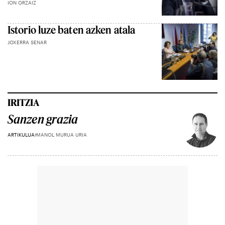
ION ORZAIZ
Istorio luze baten azken atala
JOXERRA SENAR
IRITZIA
Sanzen grazia
ARTIKULUA
IMANOL MURUA URIA