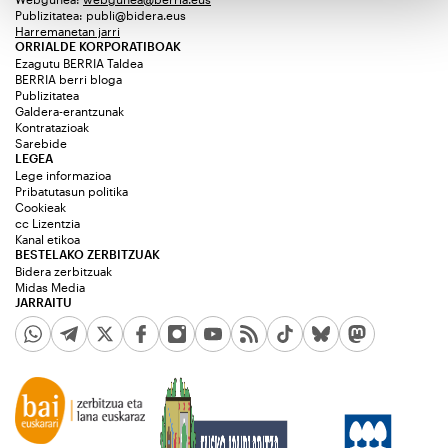
Publizitatea:
publi@bidera.eus
Harremanetan jarri
ORRIALDE KORPORATIBOAK
Ezagutu BERRIA Taldea
BERRIA berri bloga
Publizitatea
Galdera-erantzunak
Kontratazioak
Sarebide
LEGEA
Lege informazioa
Pribatutasun politika
Cookieak
cc Lizentzia
Kanal etikoa
BESTELAKO ZERBITZUAK
Bidera zerbitzuak
Midas Media
JARRAITU