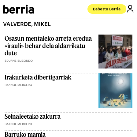
Babestu Berria
VALVERDE, MIKEL
Osasun mentaleko arreta eredua
«irauli» behar dela aldarrikatu
dute
EDURNE ELIZONDO
Irakurketa dibertigarriak
IMANOL MERCERO
Seinaleetako zakurra
IMANOL MERCERO
Barruko mamia